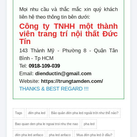
Mọi nhu cầu và thắc mắc xin quý khách
liên hệ theo thông tin bên dưới:
Công ty TNHH một thành
viên trang trí nội thất Đức
Tín
143 Thành Mỹ - Phường 8 - Quận Tân
Bình - Tp HCM
Tel:
0918-109-039
Email:
dienductin@gmail.com
Website:
https://trungtamden.com/
THANKS & BEST REGARD !!!
Tags
đèn pha led
Bảo quản đèn pha led ngoài trời như thế nào?
Bao quan den pha le ngoai troi nhu the nao
pha led
đèn pha led anfaco
pha led anfaco
Mua đèn pha led ở đâu?