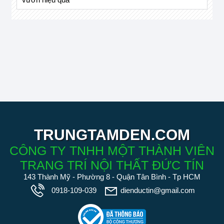
TRUNGTAMDEN.COM
CÔNG TY TNHH MỘT THÀNH VIÊN
TRANG TRÍ NỘI THẤT ĐỨC TÍN
143 Thành Mỹ - Phường 8 - Quận Tân Bình - Tp HCM
0918-109-039
dienductin@gmail.com