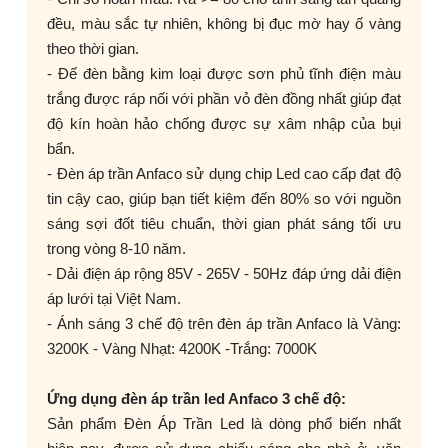
đều, màu sắc tự nhiên, không bị đục mờ hay ố vàng
theo thời gian.
- Đế đèn bằng kim loại được sơn phủ tĩnh điện màu
trắng được ráp nối với phần vỏ đèn đồng nhất giúp đạt
độ kín hoàn hảo chống được sự xâm nhập của bụi
bẩn.
- Đèn áp trần Anfaco sử dụng chip Led cao cấp đạt độ
tin cậy cao, giúp bạn tiết kiệm đến 80% so với nguồn
sáng sợi đốt tiêu chuẩn, thời gian phát sáng tối ưu
trong vòng 8-10 năm.
- Dải điện áp rộng 85V - 265V - 50Hz đáp ứng dải điện
áp lưới tại Việt Nam.
- Ánh sáng 3 chế độ trên đèn áp trần Anfaco là Vàng:
3200K - Vàng Nhạt: 4200K -Trắng: 7000K
Ứng dụng đèn áp trần led Anfaco 3 chế độ:
Sản phẩm Đèn Áp Trần Led là dòng phổ biến nhất