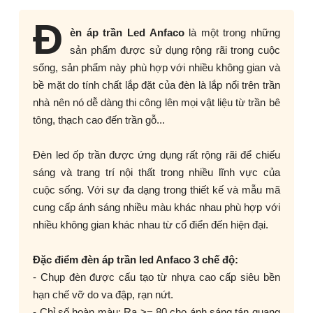
Đ
èn áp trần Led Anfaco
là một trong những
sản phẩm được sử dụng rộng rãi trong cuộc
sống, sản phẩm này phù hợp với nhiều không gian và
bề mặt do tính chất lắp đặt của đèn là lắp nổi trên trần
nhà nên nó dễ dàng thi công lên mọi vật liệu từ trần bê
tông, thạch cao đến trần gỗ...
Đèn led ốp trần được ứng dụng rất rộng rãi để chiếu
sáng và trang trí nội thất trong nhiều lĩnh vực của
cuộc sống. Với sự đa dạng trong thiết kế và mẫu mã
cung cấp ánh sáng nhiều màu khác nhau phù hợp với
nhiều không gian khác nhau từ cổ điển đến hiện đại.
Đặc điểm đèn áp trần led Anfaco 3 chế độ:
- Chụp đèn được cấu tạo từ nhựa cao cấp siêu bền
hạn chế vỡ do va đập, rạn nứt.
- Chỉ số hoàn màu: Ra >= 80 cho ánh sáng tán quang