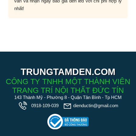
vấn và nhận ngay báo giá đèn led với chi phí hợp lý
nhất!
TRUNGTAMDEN.COM
CÔNG TY TNHH MỘT THÀNH VIÊN
TRANG TRÍ NỘI THẤT ĐỨC TÍN
143 Thành Mỹ - Phường 8 - Quận Tân Bình - Tp HCM
0918-109-039
dienductin@gmail.com