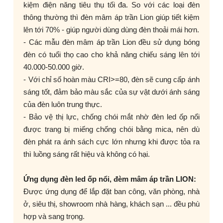
kiệm điện năng tiêu thụ tối đa. So với các loại đèn
thông thường thì đèn mâm áp trần Lion giúp tiết kiệm
lên tới 70% - giúp người dùng dùng đèn thoải mái hơn.
- Các mẫu đèn mâm áp trần Lion đều sử dụng bóng
đèn có tuổi thọ cao cho khả năng chiếu sáng lên tới
40.000-50.000 giờ.
- Với chỉ số hoàn màu CRI>=80, đèn sẽ cung cấp ánh
sáng tốt, đảm bảo màu sắc của sự vật dưới ánh sáng
của đèn luôn trung thực.
- Bảo vệ thị lực, chống chói mắt nhờ đèn led ốp nổi
được trang bị miếng chống chói bằng mica, nên dù
đèn phát ra ánh sách cực lớn nhưng khi được tỏa ra
thì luồng sáng rất hiệu và không có hại.
Ứng dụng đèn led ốp nổi, đèm mâm áp trần LION:
Được ứng dụng để lắp đặt ban công, văn phòng, nhà
ở, siêu thị, showroom nhà hàng, khách sạn ... đều phù
hợp và sang trọng.