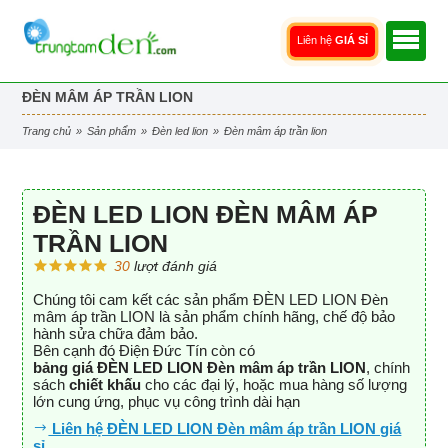
Liên hệ
GIÁ SỈ
ĐÈN MÂM ÁP TRẦN LION
trang chủ
»
sản phẩm
»
đèn led lion
»
đèn mâm áp trần lion
ĐÈN LED LION ĐÈN MÂM ÁP
TRẦN LION
30
lượt đánh giá
Chúng tôi cam kết các sản phẩm ĐÈN LED LION Đèn
mâm áp trần LION là sản phẩm chính hãng, chế độ bảo
hành sửa chữa đảm bảo.
Bên cạnh đó Điện Đức Tín còn có
bảng giá ĐÈN LED LION Đèn mâm áp trần LION
, chính
sách
chiết khấu
cho các đại lý, hoặc mua hàng số lượng
lớn cung ứng, phục vụ công trình dài hạn
Liên hệ ĐÈN LED LION Đèn mâm áp trần LION giá
sỉ