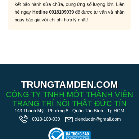
kết bảo hành sửa chữa, cung ứng số lượng lớn. Liên
hệ ngay
Hotline 0918109039
để được tư vấn và nhận
ngay báo giá với chi phí hợp lý nhất!
TRUNGTAMDEN.COM
CÔNG TY TNHH MỘT THÀNH VIÊN
TRANG TRÍ NỘI THẤT ĐỨC TÍN
143 Thành Mỹ - Phường 8 - Quận Tân Bình - Tp HCM
0918-109-039
dienductin@gmail.com