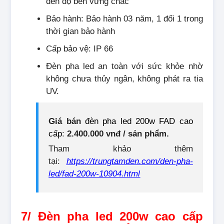
đến độ bền vững chắc
Bảo hành: Bảo hành 03 năm, 1 đổi 1 trong
thời gian bảo hành
Cấp bảo vệ: IP 66
Đèn pha led an toàn với sức khỏe nhờ
không chưa thủy ngân, không phát ra tia
UV.
Giá bán
đèn pha led 200w FAD cao
cấp
:
2.400.000 vnđ / sản phẩm.
Tham khảo thêm
tại:
https://trungtamden.com/den-pha-
led/fad-200w-10904.html
7/ Đèn pha led 200w cao cấp