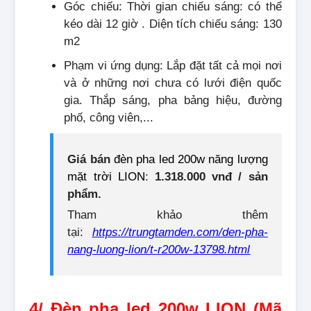
Góc chiếu: Thời gian chiếu sáng: có thể
kéo dài 12 giờ . Diện tích chiếu sáng: 130
m2
Phạm vi ứng dụng: Lắp đặt tất cả mọi nơi
và ở những nơi chưa có lưới điện quốc
gia. Thắp sáng, pha bảng hiệu, đường
phố, công viên,...
Giá bán
đèn pha led 200w năng lượng
mặt trời LION
:
1.318.000 vnđ / sản
phẩm.
Tham khảo thêm
tại:
https://trungtamden.com/den-pha-
nang-luong-lion/t-r200w-13798.html
4/ Đèn pha led 200w LION (Mã