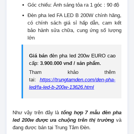
Góc chiếu: Ánh sáng tỏa ra 1 góc : 90 độ
Đèn pha led FA LED B 200W chính hãng,
có chính sách giá sỉ hấp dẫn, cam kết
bảo hành sửa chữa, cung ứng số lượng
lớn
Giá bán
đèn pha led 200w EURO cao
cấp
:
3.900.000 vnđ / sản phẩm.
Tham khảo thêm
tại:
https://trungtamden.com/den-pha-
led/fa-led-b-200w-13626.html
Như vậy trên đây là
tổng hợp 7 mẫu đèn pha
led 200w được ưa chuộng trên thị trường
và
đang được bán tại Trung Tâm Đèn.