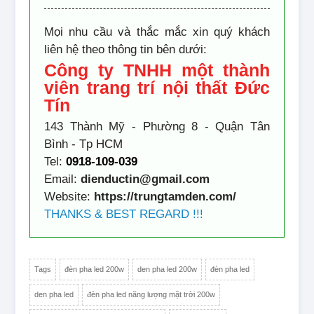
Mọi nhu cầu và thắc mắc xin quý khách
liên hệ theo thông tin bên dưới:
Công ty TNHH một thành
viên trang trí nội thất Đức
Tín
143 Thành Mỹ - Phường 8 - Quận Tân
Bình - Tp HCM
Tel:
0918-109-039
Email:
dienductin@gmail.com
Website:
https://trungtamden.com/
THANKS & BEST REGARD !!!
Tags
đèn pha led 200w
den pha led 200w
đèn pha led
den pha led
đèn pha led năng lượng mặt trời 200w