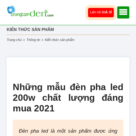
Liên hệ
GIÁ SỈ
KIẾN THỨC SẢN PHẨM
trang chủ
»
thông tin
»
kiến thức sản phẩm
Những mẫu đèn pha led
200w chất lượng đáng
mua 2021
Đèn pha led là một sản phẩm được ứng