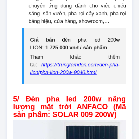
chuyên ứng dụng dành cho việc chiếu
sáng sân vườn, pha rọi cây xanh, pha rọi
bảng hiệu, cửa hàng, showroom,…
Giá bán
đèn pha led 200w
LION
:
1.725.000 vnđ / sản phẩm.
Tham khảo thêm
tại:
https://trungtamden.com/den-pha-
lion/pha-lion-200w-9040.html
5/ Đèn pha led 200w năng
lượng mặt trời ANFACO (Mã
sản phẩm: SOLAR 009 200W)