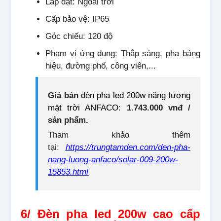
Lắp đặt: Ngoài trời
Cấp bảo vệ: IP65
Góc chiếu: 120 độ
Phạm vi ứng dụng: Thắp sáng, pha bảng
hiệu, đường phố, công viên,...
Giá bán
đèn pha led 200w năng lượng
mặt trời ANFACO
:
1.743.000 vnđ /
sản phẩm.
Tham khảo thêm
tại:
https://trungtamden.com/den-pha-
nang-luong-anfaco/solar-009-200w-
15853.html
6/ Đèn pha led 200w cao cấp