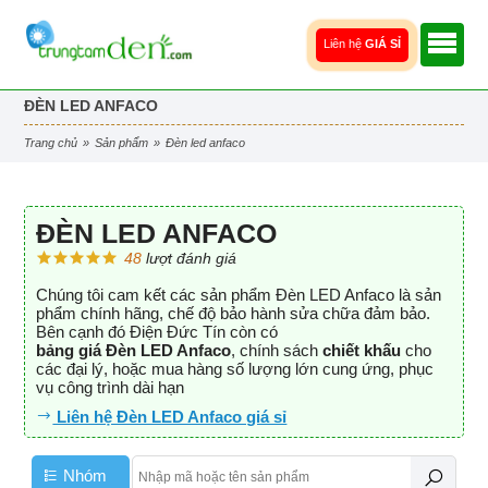
Liên hệ
GIÁ SỈ
ĐÈN LED ANFACO
trang chủ
»
sản phẩm
»
đèn led anfaco
ĐÈN LED ANFACO
48
lượt đánh giá
Chúng tôi cam kết các sản phẩm Đèn LED Anfaco là sản
phẩm chính hãng, chế độ bảo hành sửa chữa đảm bảo.
Bên cạnh đó Điện Đức Tín còn có
bảng giá Đèn LED Anfaco
, chính sách
chiết khấu
cho
các đại lý, hoặc mua hàng số lượng lớn cung ứng, phục
vụ công trình dài hạn
Liên hệ Đèn LED Anfaco giá sỉ
Nhóm