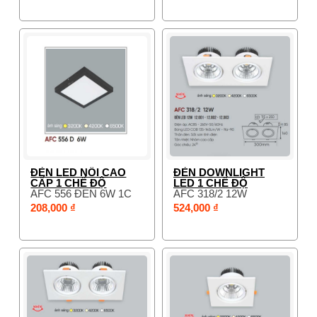
ĐÈN LED NỔI CAO
ĐÈN DOWNLIGHT
CẤP 1 CHẾ ĐỘ
LED 1 CHẾ ĐỘ
AFC 556 ĐEN 6W 1C
AFC 318/2 12W
208,000 ₫
524,000 ₫