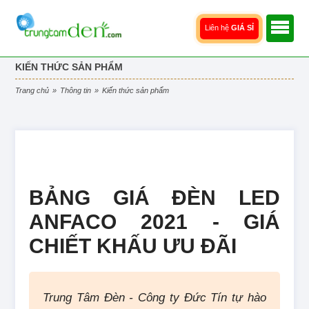
Liên hệ
GIÁ SỈ
KIẾN THỨC SẢN PHẨM
trang chủ
»
thông tin
»
kiến thức sản phẩm
BẢNG GIÁ ĐÈN LED
ANFACO 2021 - GIÁ
CHIẾT KHẤU ƯU ĐÃI
Trung Tâm Đèn - Công ty Đức Tín tự hào