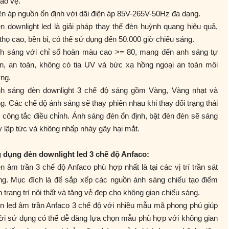
ảo vệ.
ện áp nguồn ổn định với dãi điện áp 85V-265V-50Hz đa dạng.
n downlight led là giải pháp thay thế đèn huỳnh quang hiệu quả,
 thọ cao, bền bỉ, có thể sử dụng đến 50.000 giờ chiếu sáng.
nh sáng với chỉ số hoàn màu cao >= 80, mang đến anh sáng tự
ên, an toàn, không có tia UV và bức xạ hồng ngoại an toàn môi
ng.
nh sáng đèn downlight 3 chế độ sáng gồm Vàng, Vàng nhạt và
g. Các chế độ ánh sáng sẽ thay phiên nhau khi thay đổi trạng thái
 công tắc điều chỉnh. Ánh sáng đèn ổn định, bật đèn đèn sẽ sáng
 lập tức và không nhấp nháy gây hại mắt.
 dụng đèn downlight led 3 chế độ Anfaco:
n âm trần 3 chế độ Anfaco phù hợp nhất là tại các vị trí trần sát
ng. Mục đích là để sắp xếp các nguồn ánh sáng chiếu tạo điểm
 trang trí nội thất và tăng vẻ đẹp cho không gian chiếu sáng.
n led âm trần Anfaco 3 chế độ với nhiều mẫu mã phong phú giúp
ời sử dụng có thể dễ dàng lựa chọn mẫu phù hợp với không gian