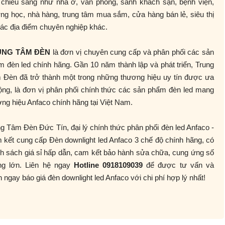
 chiếu sáng như nhà ở, văn phòng, sảnh khách sạn, bệnh viện,
ng học, nhà hàng, trung tâm mua sắm, cửa hàng bán lẻ, siêu thị
ác địa điểm chuyên nghiệp khác.
UNG TÂM ĐÈN
là đơn vị chuyên cung cấp và phân phối các sản
 đèn led chính hãng. Gần 10 năm thành lập và phát triển, Trung
 Đèn đã trở thành một trong những thương hiệu uy tín được ưa
ộng, là đơn vị phân phối chính thức các sản phẩm đèn led mang
ng hiệu Anfaco chính hãng tại Việt Nam.
g Tâm Đèn Đức Tín, đại lý chính thức phân phối đèn led Anfaco -
kết cung cấp Đèn downlight led Anfaco 3 chế độ chính hãng, có
h sách giá sỉ hấp dẫn, cam kết bảo hành sửa chữa, cung ứng số
ng lớn. Liên hệ ngay
Hotline 0918109039
để được tư vấn và
 ngay báo giá đèn downlight led Anfaco với chi phí hợp lý nhất!