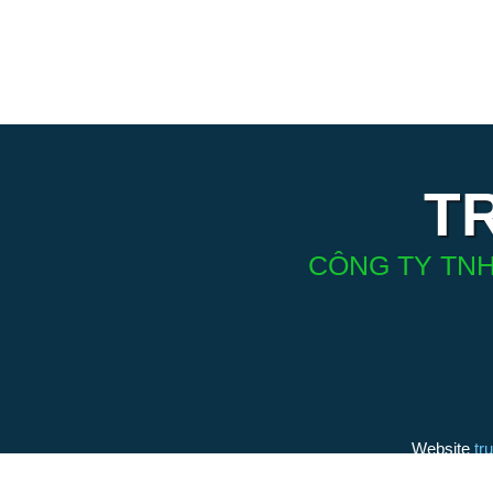
T
CÔNG TY TNH
Website
tr
(thương h
bởi Điện 