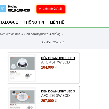
Hotline
Liên hệ
GIÁ SỈ
0918-109-039
ATALOGUE
THÔNG TIN
LIÊN HỆ
đèn led anfaco
»
đèn downlight led 3 chế độ
»
afc 454 12w 3cd
ĐÈN DOWNLIGHT LED 3
CHẾ ĐỘ
AFC 454 7W 3CD
164,000 ₫
ĐÈN DOWNLIGHT LED 3
CHẾ ĐỘ
AFC 596 9W 3CD
297,000 ₫