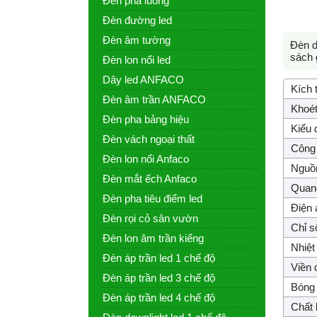
Đèn pha luồng
Đèn đường led
Đèn âm tường
Đèn d
sách 
Đèn lon nổi led
Dây led ANFACO
Kích 
Đèn âm trần ANFACO
Khoét
Đèn pha bảng hiệu
Kiểu 
Đèn vách ngoại thất
Công 
Đèn lon nổi Anfaco
Nguồ
Đèn mắt ếch Anfaco
Quang
Đèn pha tiêu điểm led
Điện 
Đèn rọi cỏ sân vườn
Chỉ s
Đèn lon âm trần kiếng
Nhiệt
Đèn áp trần led 1 chế độ
Viền 
Đèn áp trần led 3 chế độ
Bóng 
Đèn áp trần led 4 chế độ
Chất l