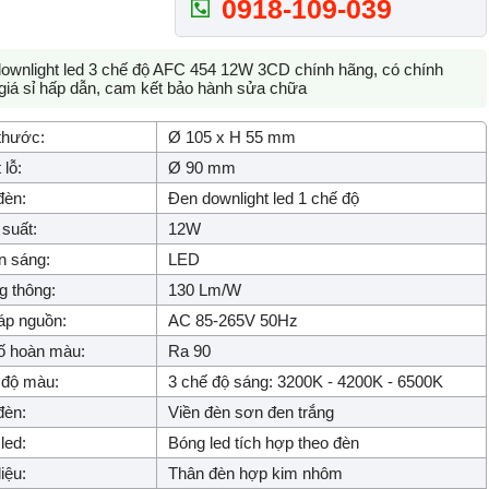
0918-109-039
ownlight led 3 chế độ AFC 454 12W 3CD chính hãng, có chính
giá sỉ hấp dẫn, cam kết bảo hành sửa chữa
thước:
Ø 105 x H 55 mm
 lỗ:
Ø 90 mm
đèn:
Đen downlight led 1 chế độ
suất:
12W
n sáng:
LED
 thông:
130 Lm/W
áp nguồn:
AC 85-265V 50Hz
ố hoàn màu:
Ra 90
 độ màu:
3 chế độ sáng: 3200K - 4200K - 6500K
đèn:
Viền đèn sơn đen trắng
led:
Bóng led tích hợp theo đèn
iệu:
Thân đèn hợp kim nhôm