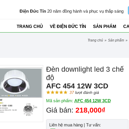
Điện Đức Tín
20 năm đồng hành và phục vụ thắp sáng
TRANG CHỦ
VỀ ĐIỆN ĐỨC TÍN
SẢN PHẨM
C
trang chủ
»
sản phẩm
»
Đèn downlight led 3 chế
độ
AFC 454 12W 3CD
37
lượt đánh giá
Mã sản phẩm:
AFC 454 12W 3CD
Giá bán:
218,000₫
Liên hệ mua hàng | Tư vấn: