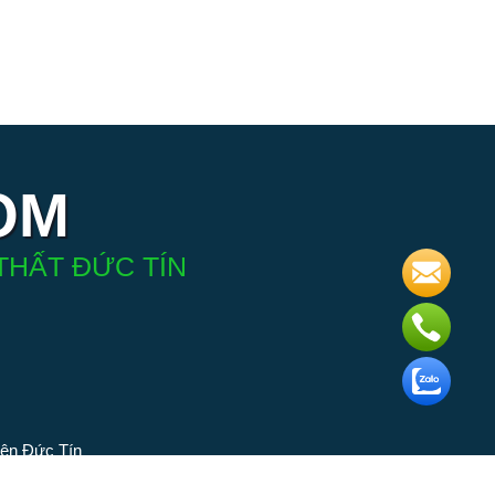
OM
THẤT ĐỨC TÍN
iện Đức Tín
 phân phối
ngành đèn.