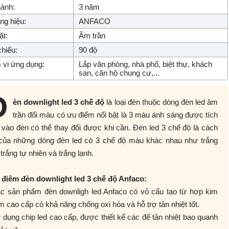
ành:
3 năm
g hiệu:
ANFACO
ặt:
Âm trần
hiếu:
90 độ
vi ứng dụng:
Lắp văn phòng, nhà phố, biệt thự, khách
sạn, căn hộ chung cư,...
Đ
èn downlight led 3 chế độ
là loại đèn thuộc dòng đèn led âm
trần đổi màu có ưu điểm nổi bật là 3 màu ánh sáng được tích
vào đèn có thể thay đổi được khi cần. Đèn led 3 chế độ là cách
 của những dòng đèn led có 3 chế độ màu khác nhau như trắng
trắng tự nhiên và trắng lạnh.
 điêm đèn downlight led 3 chế độ Anfaco:
ác sản phẩm đèn downligh led Anfaco có vỏ cấu tạo từ hợp kim
 cao cấp có khả năng chống oxi hóa và hỗ trợ tản nhiệt tốt.
 dụng chip led cao cấp, được thiết kế các đế tản nhiệt bao quanh