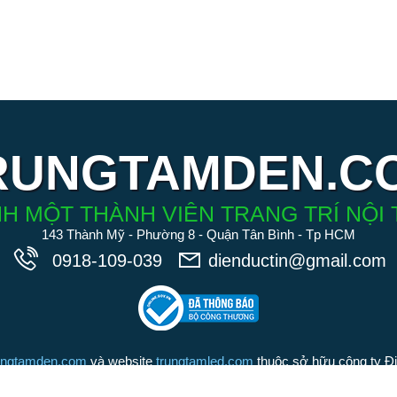
RUNGTAMDEN.C
H MỘT THÀNH VIÊN TRANG TRÍ NỘI 
143 Thành Mỹ - Phường 8 - Quận Tân Bình - Tp HCM
0918-109-039
dienductin@gmail.com
ungtamden.com
và website
trungtamled.com
thuộc sở hữu công ty Đ
iệu tồn tại suốt 20 năm qua). Chúng tôi cam kết các sản phẩm được
Đức Tín là những sản phẩm chính hãng, chất lượng hàng đầu trong 