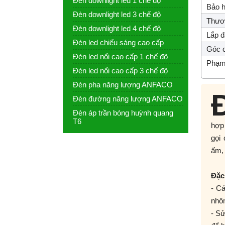
Đèn downlight led 1 chế độ
Bảo h
Đèn downlight led 3 chế độ
Thươn
Đèn downlight led 4 chế độ
Lắp đ
Đèn led chiếu sáng cao cấp
Góc c
Đèn led nổi cao cấp 1 chế độ
Phạm 
Đèn led nổi cao cấp 3 chế độ
Đèn pha năng lượng ANFACO
Đèn đường năng lượng ANFACO
Đèn áp trần bóng huỳnh quang
T6
hợp 
gọi
ấm, 
Đặc
- C
nhôm
- Sử