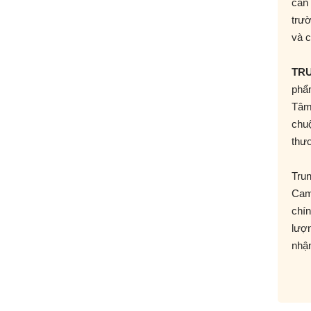
cần
trườ
và c
TR
phẩm
Tâm
chu
thươ
Trun
Cam 
chín
lượ
nhận