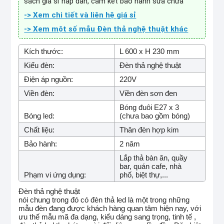
sách giá sỉ hấp dẫn, cam kết bảo hành sửa chữa
-> Xem chi tiết và liên hệ giá sỉ
-> Xem một số mẫu Đèn thả nghệ thuật khác
Kích thước:
L 600 x H 230 mm
Kiểu đèn:
Đèn thả nghệ thuật
Điện áp nguồn:
220V
Viền đèn:
Viền đèn sơn đen
Bóng đuôi E27 x 3
Bóng led:
(chưa bao gồm bóng)
Chất liệu:
Thân đèn hợp kim
Bảo hành:
2 năm
Lắp thả bàn ăn, quầy
bar, quán cafe, nhà
Phạm vi ứng dụng:
phố, biệt thự,...
Đèn thả nghệ thuật
nói chung trong đó có đèn thả led là một trong những
mẫu đèn đang được khách hàng quan tâm hiện nay, với
ưu thế mẫu mã đa dạng, kiểu dáng sang trọng, tinh tế ,