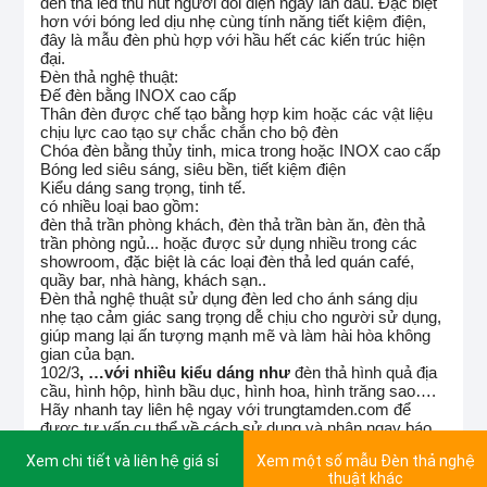
đèn thả led thu hút người đối diện ngay lần đầu. Đặc biệt
hơn với bóng led dịu nhẹ cùng tính năng tiết kiệm điện,
đây là mẫu đèn phù hợp với hầu hết các kiến trúc hiện
đại.
Đèn thả nghệ thuật:
Đế đèn bằng INOX cao cấp
Thân đèn được chế tạo bằng hợp kim hoặc các vật liệu
chịu lực cao tạo sự chắc chắn cho bộ đèn
Chóa đèn bằng thủy tinh, mica trong hoặc INOX cao cấp
Bóng led siêu sáng, siêu bền, tiết kiệm điện
Kiểu dáng sang trọng, tinh tế.
có nhiều loại bao gồm:
đèn thả trần phòng khách, đèn thả trần bàn ăn, đèn thả
trần phòng ngủ... hoặc được sử dụng nhiều trong các
showroom, đặc biệt là các loại đèn thả led quán café,
quầy bar, nhà hàng, khách sạn..
Đèn thả nghệ thuật sử dụng đèn led cho ánh sáng dịu
nhẹ tạo cảm giác sang trọng dễ chịu cho người sử dụng,
giúp mang lại ấn tượng mạnh mẽ và làm hài hòa không
gian của bạn.
102/3
, …với nhiều kiểu dáng như
đèn thả hình quả địa
cầu, hình hộp, hình bầu dục, hình hoa, hình trăng sao….
Hãy nhanh tay liên hệ ngay với trungtamden.com để
được tư vấn cụ thể về cách sử dụng và nhận ngay báo
giá với chi phí hợp lý nhất!
Xem chi tiết và liên hệ giá sỉ
Xem một số mẫu Đèn thả nghệ
thuật khác