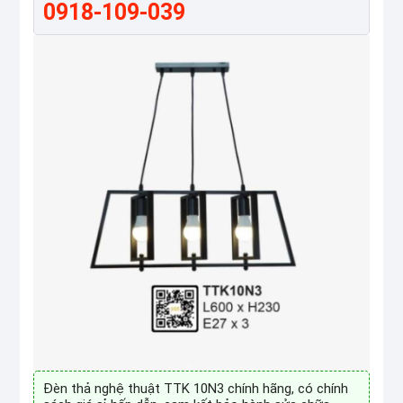
0918-109-039
Đèn thả nghệ thuật TTK 10N3 chính hãng, có chính