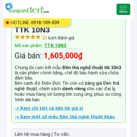
HOTLINE:
0918-109-039
Đèn thả nghệ thuật
TTK 10N3
37
lượt đánh giá
Mã sản phẩm:
TTK 10N3
Giá bán:
1,605,000₫
Chúng tôi cam kết mẫu
Đèn thả nghệ thuật ttk 10n3
là sản phẩm chính hãng, chế độ bảo hành sửa chữa
đảm bảo.
Bên cạnh đó Điện Đức Tín còn có
bảng giá Đèn thả
nghệ thuật
, chính sách
dành riêng
cho các đại lý,
hoặc mua hàng số lượng lớn cung ứng, phục vụ công
trình dài hạn
-> Xem chi tiết và liên hệ giá sỉ
-> Xem một số mẫu Đèn thả nghệ thuật khác
Liên hệ mua hàng | Tư vấn: