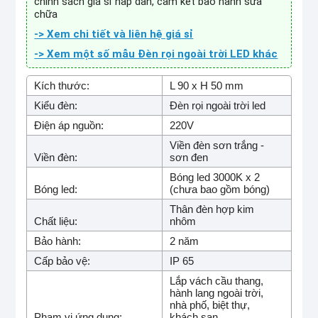
chính sách giá sỉ hấp dẫn, cam kết bảo hành sửa
chữa
-> Xem chi tiết và liên hệ giá sỉ
-> Xem một số mẫu Đèn rọi ngoài trời LED khác
Kích thước:
L 90 x H 50 mm
Kiểu đèn:
Đèn rọi ngoài trời led
Điện áp nguồn:
220V
Viền đèn sơn trắng -
Viền đèn:
sơn đen
Bóng led 3000K x 2
Bóng led:
(chưa bao gồm bóng)
Thân đèn hợp kim
Chất liệu:
nhôm
Bảo hành:
2 năm
Cấp bảo vệ:
IP 65
Lắp vách cầu thang,
hành lang ngoài trời,
nhà phố, biệt thự,
Phạm vi ứng dụng:
khách sạn,...