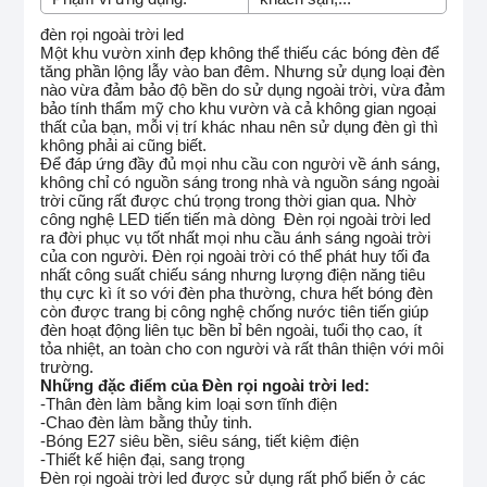
đèn rọi ngoài trời led
Một khu vườn xinh đẹp không thể thiếu các bóng đèn để
tăng phần lộng lẫy vào ban đêm. Nhưng sử dụng loại đèn
nào vừa đảm bảo độ bền do sử dụng ngoài trời, vừa đảm
bảo tính thẩm mỹ cho khu vườn và cả không gian ngoại
thất của bạn, mỗi vị trí khác nhau nên sử dụng đèn gì thì
không phải ai cũng biết.
Để đáp ứng đầy đủ mọi nhu cầu con người về ánh sáng,
không chỉ có nguồn sáng trong nhà và nguồn sáng ngoài
trời cũng rất được chú trọng trong thời gian qua. Nhờ
công nghệ LED tiến tiến mà dòng Đèn rọi ngoài trời led
ra đời phục vụ tốt nhất mọi nhu cầu ánh sáng ngoài trời
của con người. Đèn rọi ngoài trời có thể phát huy tối đa
nhất công suất chiếu sáng nhưng lượng điện năng tiêu
thụ cực kì ít so với đèn pha thường, chưa hết bóng đèn
còn được trang bị công nghệ chống nước tiên tiến giúp
đèn hoạt động liên tục bền bỉ bên ngoài, tuổi thọ cao, ít
tỏa nhiệt, an toàn cho con người và rất thân thiện với môi
trường.
Những đặc điểm của Đèn rọi ngoài trời led:
-Thân đèn làm bằng kim loại sơn tĩnh điện
-Chao đèn làm bằng thủy tinh.
-Bóng E27 siêu bền, siêu sáng, tiết kiệm điện
-Thiết kế hiện đại, sang trọng
Đèn rọi ngoài trời led được sử dụng rất phổ biến ở các