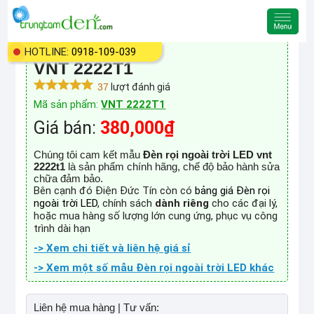
HOTLINE:
0918-109-039
Đèn rọi ngoài trời LED
VNT 2222T1
37
lượt đánh giá
Mã sản phẩm:
VNT 2222T1
Giá bán:
380,000₫
Chúng tôi cam kết mẫu
Đèn rọi ngoài trời LED vnt
2222t1
là sản phẩm chính hãng, chế độ bảo hành sửa
chữa đảm bảo.
Bên cạnh đó Điện Đức Tín còn có
bảng giá Đèn rọi
ngoài trời LED
, chính sách
dành riêng
cho các đại lý,
hoặc mua hàng số lượng lớn cung ứng, phục vụ công
trình dài hạn
-> Xem chi tiết và liên hệ giá sỉ
-> Xem một số mẫu Đèn rọi ngoài trời LED khác
Liên hệ mua hàng | Tư vấn: