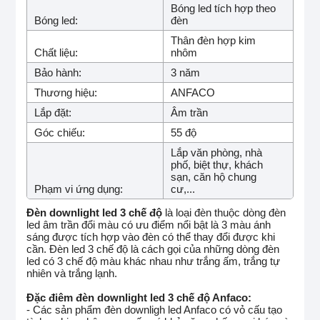
Bóng led tích hợp theo
Bóng led:
đèn
Thân đèn hợp kim
Chất liệu:
nhôm
Bảo hành:
3 năm
Thương hiệu:
ANFACO
Lắp đặt:
Âm trần
Góc chiếu:
55 độ
Lắp văn phòng, nhà
phố, biệt thự, khách
sạn, căn hộ chung
Phạm vi ứng dụng:
cư,...
Đèn downlight led 3 chế độ
là loại đèn thuộc dòng đèn
led âm trần đổi màu có ưu điểm nổi bật là 3 màu ánh
sáng được tích hợp vào đèn có thể thay đổi được khi
cần. Đèn led 3 chế độ là cách gọi của những dòng đèn
led có 3 chế độ màu khác nhau như trắng ấm, trắng tự
nhiên và trắng lạnh.
Đặc điêm đèn downlight led 3 chế độ Anfaco:
- Các sản phẩm đèn downligh led Anfaco có vỏ cấu tạo