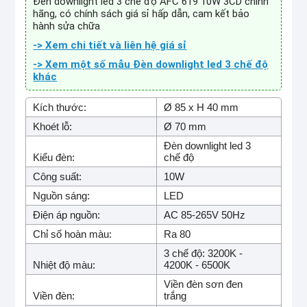
Đèn downlight led 3 chế độ AFC 619 10W 3CD chính
hãng, có chính sách giá sỉ hấp dẫn, cam kết bảo
hành sửa chữa
-> Xem chi tiết và liên hệ giá sỉ
-> Xem một số mẫu Đèn downlight led 3 chế độ
khác
Kích thước:
Ø 85 x H 40 mm
Khoét lỗ:
Ø 70 mm
Đèn downlight led 3
Kiểu đèn:
chế độ
Công suất:
10W
Nguồn sáng:
LED
Điện áp nguồn:
AC 85-265V 50Hz
Chỉ số hoàn màu:
Ra 80
3 chế độ: 3200K -
Nhiệt độ màu:
4200K - 6500K
Viền đèn sơn đen
Viền đèn:
trắng