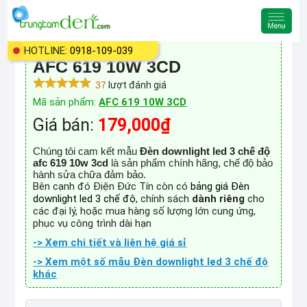
HOTLINE:
0918-109-039
Đèn downlight led 3 chế độ
AFC 619 10W 3CD
37
lượt đánh giá
Mã sản phẩm:
AFC 619 10W 3CD
Giá bán:
179,000₫
Chúng tôi cam kết mẫu
Đèn downlight led 3 chế độ
afc 619 10w 3cd
là sản phẩm chính hãng, chế độ bảo
hành sửa chữa đảm bảo.
Bên cạnh đó Điện Đức Tín còn có
bảng giá Đèn
downlight led 3 chế độ
, chính sách
dành riêng
cho
các đại lý, hoặc mua hàng số lượng lớn cung ứng,
phục vụ công trình dài hạn
-> Xem chi tiết và liên hệ giá sỉ
-> Xem một số mẫu Đèn downlight led 3 chế độ
khác