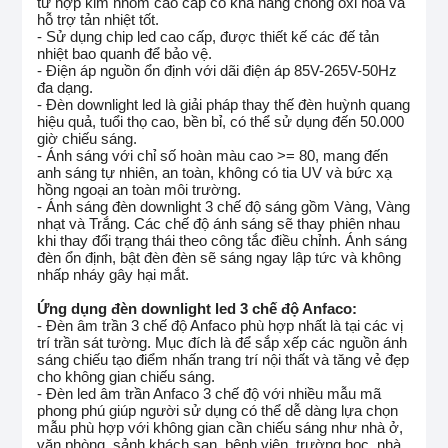
từ hợp kim nhôm cao cấp có khả năng chống oxi hóa và
hỗ trợ tản nhiệt tốt.
- Sử dụng chip led cao cấp, được thiết kế các đế tản
nhiệt bao quanh để bảo vệ.
- Điện áp nguồn ổn định với dãi điện áp 85V-265V-50Hz
đa dạng.
- Đèn downlight led là giải pháp thay thế đèn huỳnh quang
hiệu quả, tuổi thọ cao, bền bỉ, có thể sử dụng đến 50.000
giờ chiếu sáng.
- Ánh sáng với chỉ số hoàn màu cao >= 80, mang đến
anh sáng tự nhiên, an toàn, không có tia UV và bức xạ
hồng ngoại an toàn môi trường.
- Ánh sáng đèn downlight 3 chế độ sáng gồm Vàng, Vàng
nhạt và Trắng. Các chế độ ánh sáng sẽ thay phiên nhau
khi thay đổi trạng thái theo công tắc điều chỉnh. Ánh sáng
đèn ổn định, bật đèn đèn sẽ sáng ngay lập tức và không
nhấp nháy gây hại mắt.
Ứng dụng đèn downlight led 3 chế độ Anfaco:
- Đèn âm trần 3 chế độ Anfaco phù hợp nhất là tại các vị
trí trần sát tường. Mục đích là để sắp xếp các nguồn ánh
sáng chiếu tạo điểm nhấn trang trí nội thất và tăng vẻ đẹp
cho không gian chiếu sáng.
- Đèn led âm trần Anfaco 3 chế độ với nhiều mẫu mã
phong phú giúp người sử dụng có thể dễ dàng lựa chọn
mẫu phù hợp với không gian cần chiếu sáng như nhà ở,
văn phòng, sảnh khách sạn, bệnh viện, trường học, nhà