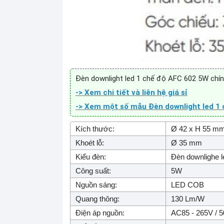
Đèn downlight led 1 chế độ AFC 602 5W chín
-> Xem chi tiết và liên hệ giá sỉ
-> Xem một số mẫu Đèn downlight led 1 
Kích thước:
Ø 42 x H 55 m
Khoét lỗ:
Ø 35 mm
Kiểu đèn:
Đèn downlighe l
Công suất:
5W
Nguồn sáng:
LED COB
Quang thông:
130 Lm/W
Điện áp nguồn:
AC85 - 265V / 