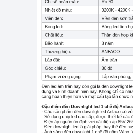
Chỉ số hoàn màu:
Ra 90
Nhiệt độ màu:
3200K - 4200K 
Viền đèn:
Viền đèn sơn tr
Bóng led:
Bóng led tích h
Chất liệu:
Thân đèn hợp k
Bảo hành:
3 năm
Thương hiệu:
ANFACO
Lắp đặt:
Âm trần
Góc chiếu:
36 độ
Phạm vi ứng dụng:
Lắp văn phòng, n
Đèn led âm trần hay còn gọi là đèn downlight le
dụng và kinh doanh hiện nay. Không chỉ có nhữn
càng hoàn thiện hơn về mặt cấu tạo lẫn chức 
Đặc điểm đèn Downlight led 1 chế độ Anfac
- Các sản phẩm đèn downligh led Anfaco có vỏ 
- Sử dụng chip led cao cấp, được thiết kế các đ
- Điện áp nguồn ổn định với dãi điện áp 85V-2
- Đèn downlight led là giải pháp thay thế đèn h
- Ánh sáng đèn downlight 1 chế độ gồm Vàng, 