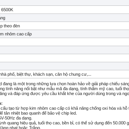
- 6500K
ắng
ợp theo đèn
im nhôm cao cấp
hà phố, biệt thự, khách sạn, căn hộ chung cư,...
d đang là một trong những lựa chọn hoàn hảo về giải pháp chiếu sáng 
g tính năng nổi bật như mẫu mã đa dạng, tính thẩm mỹ cao, tuổi thọ c
năng và đáp ứng được yêu cầu khắt khe của người dùng trong và ng
o:
cấu tạo từ hợp kim nhôm cao cấp có khả năng chống oxi hóa và hỗ trợ
ế tản nhiệt bao quanh để bảo vệ chip led.
65V-50Hz đa dạng.
uỳnh quang hiệu quả, tuổi thọ cao, bền bỉ, có thể sử dụng đến 50.000 
Vàng nhạt hoặc Trắng.