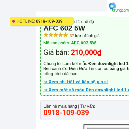
HOTLINE:
0918-109-039
Đèn downlight led 1 chế độ
AFC 602 5W
37
lượt đánh giá
Mã sản phẩm:
AFC 602 5W
Giá bán:
210,000₫
Chúng tôi cam kết mẫu
Đèn downlight led 1
Bên cạnh đó Điện Đức Tín còn có
bảng giá 
công trình dài hạn
-> Xem chi tiết và liên hệ giá sỉ
-> Xem một số mẫu Đèn downlight led 1 
Liên hệ mua hàng | Tư vấn:
0918-109-039