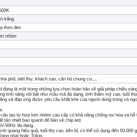
500K
n trắng
ợp theo đèn
kim nhôm
hà phố, biệt thự, khách sạn, căn hộ chung cư,...
d đang là một trong những lựa chọn hoàn hảo về giải pháp chiếu sáng 
g tính năng nổi bật như mẫu mã đa dạng, tính thẩm mỹ cao, tuổi thọ c
năng và đáp ứng được yêu cầu khắt khe của người dùng trong và ng
o:
cấu tạo từ hợp kim nhôm cao cấp có khả năng chống oxi hóa và hỗ trợ
ế tản nhiệt bao quanh để bảo vệ chip led.
65V-50Hz đa dạng.
uỳnh quang hiệu quả, tuổi thọ cao, bền bỉ, có thể sử dụng đến 50.000 
Vàng nhạt hoặc Trắng.