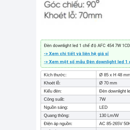
Đèn downlight led 1 chế độ AFC 454 7W 1CD 
-> Xem chi tiết và liên hệ giá sỉ
-> Xem một số mẫu Đèn downlight led 1 
Kích thước:
Ø 85 x H 48 m
Khoét lỗ:
Ø 70 mm
Kiểu đèn:
Đèn downlight l
Công suất:
7W
Nguồn sáng:
LED
Quang thông:
130 Lm/W
Điện áp nguồn:
AC 85-265V 50