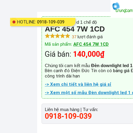
HOTLINE:
0918-109-039
Đèn downlight led 1 chế độ
AFC 454 7W 1CD
37
lượt đánh giá
Mã sản phẩm:
AFC 454 7W 1CD
Giá bán:
140,000₫
Chúng tôi cam kết mẫu
Đèn downlight led 1
Bên cạnh đó Điện Đức Tín còn có
bảng giá 
công trình dài hạn
-> Xem chi tiết và liên hệ giá sỉ
-> Xem một số mẫu Đèn downlight led 1 
Liên hệ mua hàng | Tư vấn:
0918-109-039