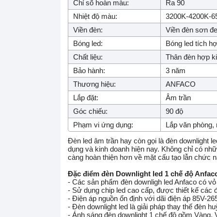
Chỉ số hoàn màu:
Ra 90
Nhiệt độ màu:
3200K-4200K-6
Viền đèn:
Viền đèn sơn đe
Bóng led:
Bóng led tích h
Chất liệu:
Thân đèn hợp 
Bảo hành:
3 năm
Thương hiệu:
ANFACO
Lắp đặt:
Âm trần
Góc chiếu:
90 độ
Phạm vi ứng dụng:
Lắp văn phòng, n
Đèn led âm trần hay còn gọi là đèn downlight le
dụng và kinh doanh hiện nay. Không chỉ có nhữn
càng hoàn thiện hơn về mặt cấu tạo lẫn chức 
Đặc điểm đèn Downlight led 1 chế độ Anfac
- Các sản phẩm đèn downligh led Anfaco có vỏ 
- Sử dụng chip led cao cấp, được thiết kế các đ
- Điện áp nguồn ổn định với dãi điện áp 85V-2
- Đèn downlight led là giải pháp thay thế đèn h
- Ánh sáng đèn downlight 1 chế độ gồm Vàng, 