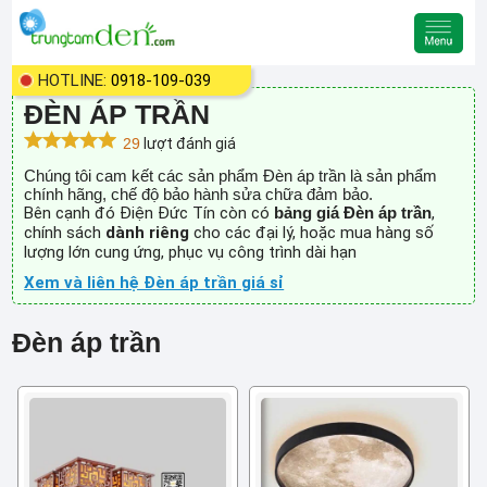
HOTLINE:
0918-109-039
ĐÈN ÁP TRẦN
29
lượt đánh giá
Chúng tôi cam kết các sản phẩm Đèn áp trần là sản phẩm
chính hãng, chế độ bảo hành sửa chữa đảm bảo.
Bên cạnh đó Điện Đức Tín còn có
bảng giá Đèn áp trần
,
chính sách
dành riêng
cho các đại lý, hoặc mua hàng số
lượng lớn cung ứng, phục vụ công trình dài hạn
Xem và liên hệ Đèn áp trần giá sỉ
Đèn áp trần