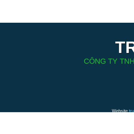
T
CÔNG TY TNH
Website
tr
(thương h
bởi Điện 