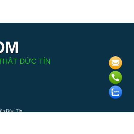
OM
THẤT ĐỨC TÍN
iện Đức Tín
 phân phối
ngành đèn.