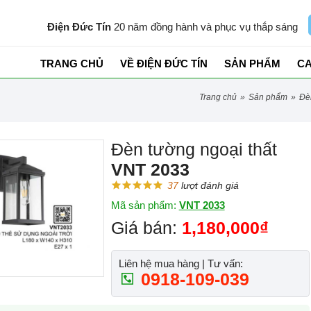
Điện Đức Tín
20 năm đồng hành và phục vụ thắp sáng
TRANG CHỦ
VỀ ĐIỆN ĐỨC TÍN
SẢN PHẨM
C
trang chủ
»
sản phẩm
»
đ
Đèn tường ngoại thất
VNT 2033
37
lượt đánh giá
Mã sản phẩm:
VNT 2033
Giá bán:
1,180,000₫
Liên hệ mua hàng | Tư vấn:
0918-109-039