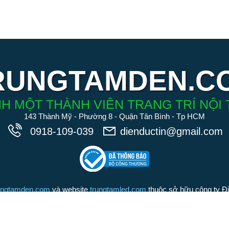
RUNGTAMDEN.C
H MỘT THÀNH VIÊN TRANG TRÍ NỘI 
143 Thành Mỹ - Phường 8 - Quận Tân Bình - Tp HCM
0918-109-039
dienductin@gmail.com
ungtamden.com
và website
trungtamled.com
thuộc sở hữu công ty Đ
iệu tồn tại suốt 20 năm qua). Chúng tôi cam kết các sản phẩm được
Đức Tín là những sản phẩm chính hãng, chất lượng hàng đầu trong 
Chúng tôi nói không với hàng nhái hàng giả kém chất lượng.