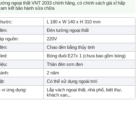
tường ngoại thất VNT 2033 chính hãng, có chính sách giá sỉ hấp
cam kết bảo hành sửa chữa
thước:
L 180 x W 140 x H 310 mm
đèn:
Đèn tường ngoại thất
áp nguồn:
220V
đèn:
Chao đèn bằng thủy tinh
led:
Bóng đuôi E27x 1 (chưa bao gồm bóng)
iệu:
Thân đèn sơn đen
ành:
2 năm
ặt:
Có thể sử dụng ngoài trời
vi ứng dụng:
Lắp vách ngoại thất, nhà phố, biệt thự,
khách sạn,..