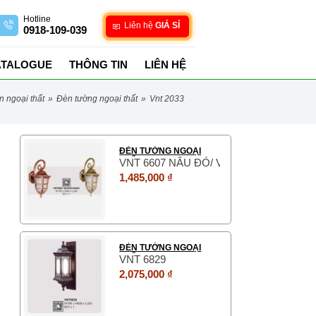
Hotline
Liên hệ
GIÁ SỈ
0918-109-039
ATALOGUE
THÔNG TIN
LIÊN HỆ
èn ngoại thất
»
đèn tường ngoại thất
»
vnt 2033
ĐÈN TƯỜNG NGOẠI
THẤT
VNT 6607 NÂU ĐỎ/ VÀNG
1,485,000 ₫
ĐÈN TƯỜNG NGOẠI
THẤT
VNT 6829
2,075,000 ₫