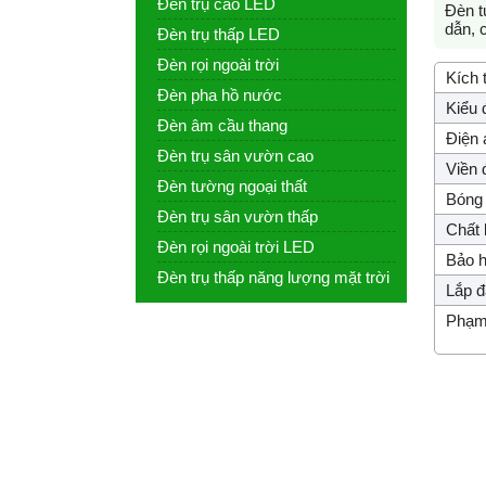
Đèn trụ cao LED
Đèn 
dẫn, 
Đèn trụ thấp LED
Đèn rọi ngoài trời
Kích 
Đèn pha hồ nước
Kiểu 
Đèn âm cầu thang
Điện 
Đèn trụ sân vườn cao
Viền 
Đèn tường ngoại thất
Bóng 
Đèn trụ sân vườn thấp
Chất l
Đèn rọi ngoài trời LED
Bảo h
Đèn trụ thấp năng lượng mặt trời
Lắp đ
Phạm 