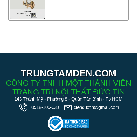
TRUNGTAMDEN.COM
CÔNG TY TNHH MỘT THÀNH VIÊN
TRANG TRÍ NỘI THẤT ĐỨC TÍN
143 Thành Mỹ - Phường 8 - Quận Tân Bình - Tp HCM
0918-109-039
dienductin@gmail.com