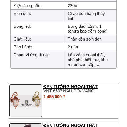
Điện áp nguồn:
220V
Viền đèn:
Chao đèn bằng thủy
tinh
Bóng led:
Bóng đuôi E27 x 1
(chưa bao gồm bóng)
Chất liệu:
Thân đèn sơn đen
Bảo hành:
2 năm
Phạm vi ứng dụng:
Lắp vách ngoại thất,
nhà phố, biệt thự, khu
resort cao cấp,...
ĐÈN TƯỜNG NGOẠI THẤT
VNT 6607 NÂU ĐỎ/ VÀNG
1,485,000 ₫
ĐÈN TƯỜNG NGOẠI THẤT