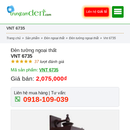
Liên hệ
GIÁ SỈ
VNT 6735
trang chủ
»
sản phẩm
»
đèn ngoại thất
»
đèn tường ngoại thất
»
vnt 6735
Đèn tường ngoại thất
VNT 6735
37
lượt đánh giá
Mã sản phẩm:
VNT 6735
Giá bán:
2,075,000₫
Liên hệ mua hàng | Tư vấn:
0918-109-039