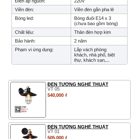
Điện áp nguồn:
220V
Viền đèn:
Viền đèn gắn pha lê
Bóng led:
Bóng đuôi E14 x 3
(chưa bao gồm bóng)
Chất liệu:
Thân đèn hợp kim
Bảo hành:
2 năm
Phạm vi ứng dụng:
Lắp vách phòng
khách, nhà phố, biệt
thự, khách sạn,...
ĐÈN TƯỜNG NGHỆ THUẬT
VT 05
540,000 ₫
ĐÈN TƯỜNG NGHỆ THUẬT
VT 01
505,000 ₫