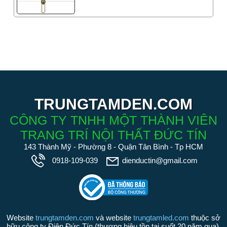
TRUNGTAMDEN.COM
CÔNG TY TNHH MỘT THÀNH VIÊN
TRANG TRÍ NỘI THẤT ĐỨC TÍN
143 Thành Mỹ - Phường 8 - Quận Tân Bình - Tp HCM
0918-109-039
dienductin@gmail.com
Website
trungtamden.com
và website
trungtamled.com
thuộc sở
hữu công ty Điện Đức Tín (thương hiệu tồn tại suốt 20 năm qua).