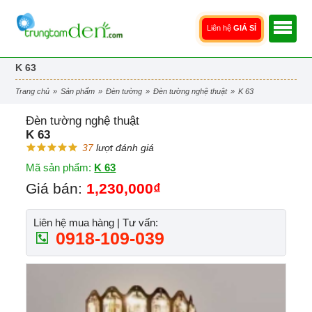
Liên hệ
GIÁ SỈ
K 63
trang chủ
»
sản phẩm
»
đèn tường
»
đèn tường nghệ thuật
»
k 63
Đèn tường nghệ thuật
K 63
37
lượt đánh giá
Mã sản phẩm:
K 63
Giá bán:
1,230,000₫
Liên hệ mua hàng | Tư vấn:
0918-109-039