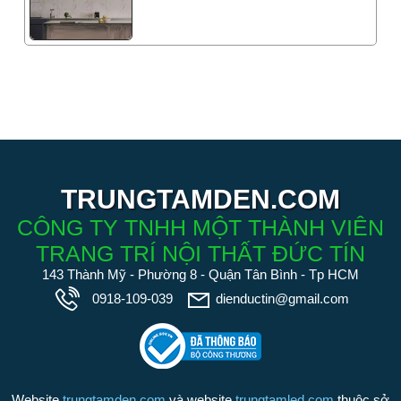
TRUNGTAMDEN.COM
CÔNG TY TNHH MỘT THÀNH VIÊN
TRANG TRÍ NỘI THẤT ĐỨC TÍN
143 Thành Mỹ - Phường 8 - Quận Tân Bình - Tp HCM
0918-109-039
dienductin@gmail.com
Website
trungtamden.com
và website
trungtamled.com
thuộc sở