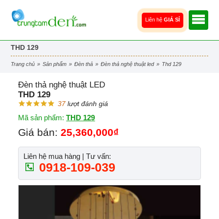
Liên hệ
GIÁ SỈ
THD 129
trang chủ
»
sản phẩm
»
đèn thả
»
đèn thả nghệ thuật led
»
thd 129
Đèn thả nghệ thuật LED
THD 129
37
lượt đánh giá
Mã sản phẩm:
THD 129
Giá bán:
25,360,000₫
Liên hệ mua hàng | Tư vấn:
0918-109-039