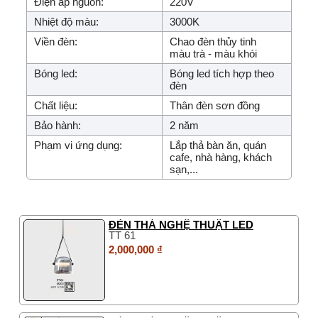
Điện áp nguồn:
220V
Nhiệt độ màu:
3000K
Viền đèn:
Chao đèn thủy tinh
màu trà - màu khói
Bóng led:
Bóng led tích hợp theo
đèn
Chất liệu:
Thân đèn sơn đồng
Bảo hành:
2 năm
Phạm vi ứng dụng:
Lắp thả bàn ăn, quán
cafe, nhà hàng, khách
sạn,...
ĐÈN THẢ NGHỆ THUẬT LED
TT 61
2,000,000 ₫