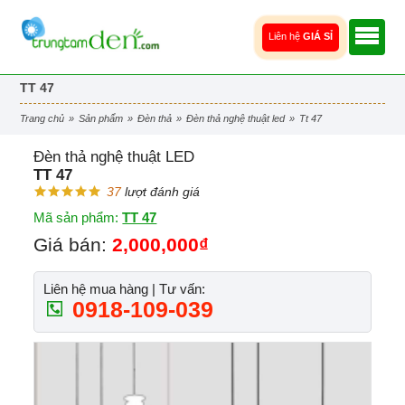
Liên hệ
GIÁ SỈ
TT 47
trang chủ
»
sản phẩm
»
đèn thả
»
đèn thả nghệ thuật led
»
tt 47
Đèn thả nghệ thuật LED
TT 47
37
lượt đánh giá
Mã sản phẩm:
TT 47
Giá bán:
2,000,000₫
Liên hệ mua hàng | Tư vấn:
0918-109-039