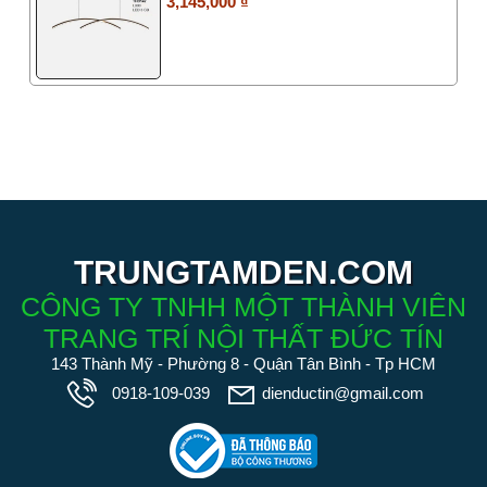
3,145,000 ₫
TRUNGTAMDEN.COM
CÔNG TY TNHH MỘT THÀNH VIÊN
TRANG TRÍ NỘI THẤT ĐỨC TÍN
143 Thành Mỹ - Phường 8 - Quận Tân Bình - Tp HCM
0918-109-039
dienductin@gmail.com