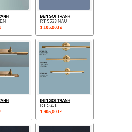
RANH
ĐÈN SOI TRANH
ĐEN
RT 5533 NÂU
₫
1,105,000 ₫
RANH
ĐÈN SOI TRANH
RT 5691
₫
1,605,000 ₫