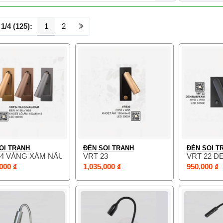
1/4 (125):
1
2
OI TRANH
ĐÈN SOI TRANH
ĐÈN SOI T
24 VÀNG XÁM NÂU
VRT 23
VRT 22 Đ
000 ₫
1,035,000 ₫
950,000 ₫