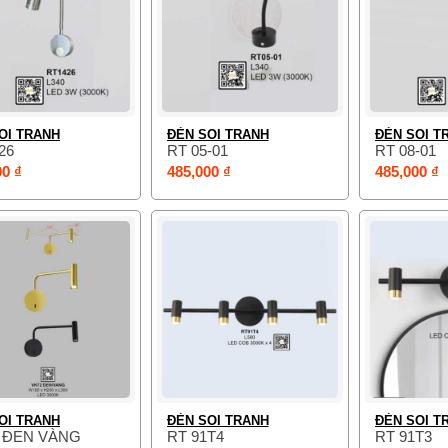
OI TRANH
ĐÈN SOI TRANH
ĐÈN SOI T
26
RT 05-01
RT 08-01
00 ₫
485,000 ₫
485,000 ₫
OI TRANH
ĐÈN SOI TRANH
ĐÈN SOI T
2 ĐEN VÀNG
RT 91T4
RT 91T3