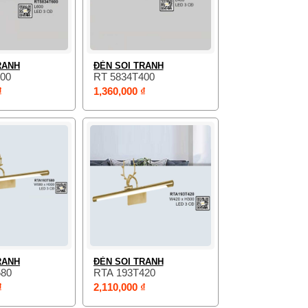
RANH
ĐÈN SOI TRANH
00
RT 5834T400
₫
1,360,000 ₫
RANH
ĐÈN SOI TRANH
580
RTA 193T420
₫
2,110,000 ₫