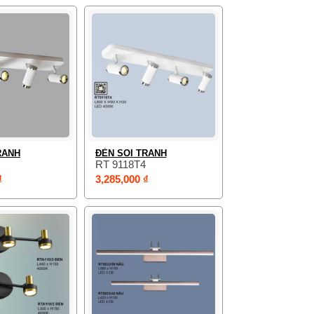
RANH
ĐÈN SOI TRANH
RT 9118T4
₫
3,285,000 ₫