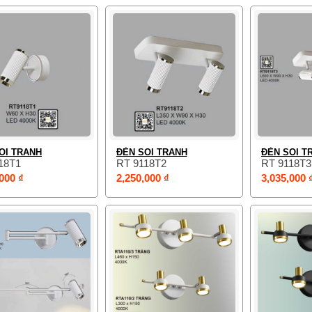
OI TRANH
ĐÈN SOI TRANH
ĐÈN SOI T
18T1
RT 9118T2
RT 9118T3
000 ₫
2,250,000 ₫
3,035,000 