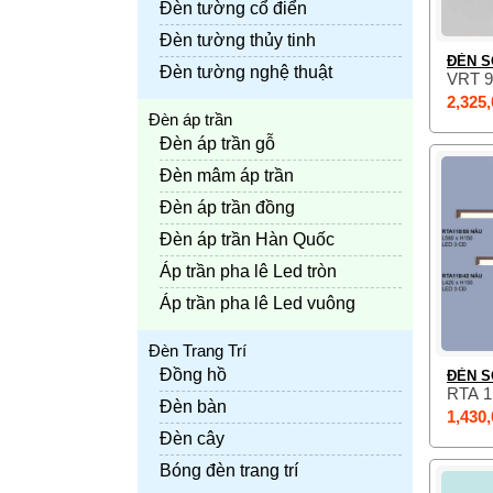
Đèn tường cổ điển
Đèn tường thủy tinh
ĐÈN S
Đèn tường nghệ thuật
VRT 9
2,325,
Đèn áp trần
Đèn áp trần gỗ
Đèn mâm áp trần
Đèn áp trần đồng
Đèn áp trần Hàn Quốc
Áp trần pha lê Led tròn
Áp trần pha lê Led vuông
Đèn Trang Trí
Đồng hồ
ĐÈN S
RTA 
Đèn bàn
1,430,
Đèn cây
Bóng đèn trang trí