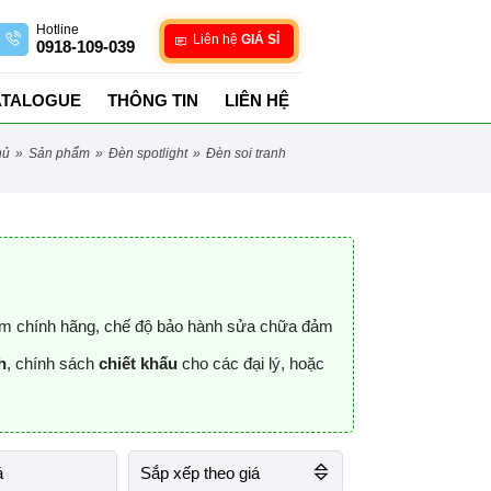
Hotline
Liên hệ
GIÁ SỈ
0918-109-039
ATALOGUE
THÔNG TIN
LIÊN HỆ
hủ
»
sản phẩm
»
đèn spotlight
»
đèn soi tranh
m chính hãng, chế độ bảo hành sửa chữa đảm
h
, chính sách
chiết khấu
cho các đại lý, hoặc
á
Sắp xếp theo giá