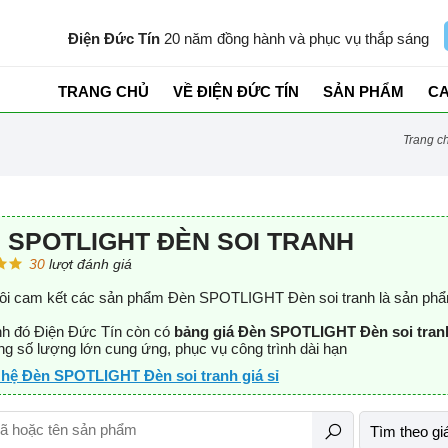
Điện Đức Tín
20 năm đồng hành và phục vụ thắp sáng
TRANG CHỦ
VỀ ĐIỆN ĐỨC TÍN
SẢN PHẨM
C
trang c
 SPOTLIGHT ĐÈN SOI TRANH
30
lượt đánh giá
ôi cam kết các sản phẩm Đèn SPOTLIGHT Đèn soi tranh là sản phẩ
h đó Điện Đức Tín còn có
bảng giá Đèn SPOTLIGHT Đèn soi tran
g số lượng lớn cung ứng, phục vụ công trình dài hạn
 hệ Đèn SPOTLIGHT Đèn soi tranh giá sỉ
Tìm theo gi