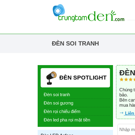
ĐÈN SOI TRANH
ĐÈN
ĐÈN SPOTLIGHT
Chúng t
Đèn soi tranh
bảo.
Bên cạn
Đèn soi gương
mua hàn
Đèn rọi chiếu điểm
Liên
Đèn led pha rọi mặt tiền