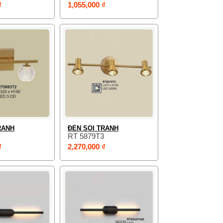
₫
1,055,000 ₫
RANH
ĐÈN SOI TRANH
RT 5879T3
₫
2,270,000 ₫