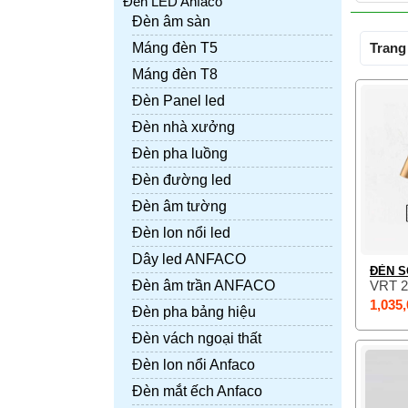
Đèn LED Anfaco
Đèn âm sàn
Máng đèn T5
Trang 
Máng đèn T8
Đèn Panel led
Đèn nhà xưởng
Đèn pha luồng
Đèn đường led
Đèn âm tường
Đèn lon nổi led
Dây led ANFACO
ĐÈN S
VRT 
Đèn âm trần ANFACO
1,035,
Đèn pha bảng hiệu
Đèn vách ngoại thất
Đèn lon nổi Anfaco
Đèn mắt ếch Anfaco