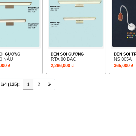
OI GƯƠNG
ĐÈN SOI GƯƠNG
ĐÈN SOI T
80 NÂU
RTA 80 BẠC
NS 005A
000 ₫
2,286,000 ₫
365,000 ₫
1/4 (125):
1
2