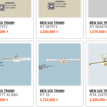
OI TRANH
ĐÈN SOI TRANH
ĐÈN SOI T
79T2
RT 5879T1
RT 5834T6
000 ₫
1,020,000 ₫
1,575,000 
OI TRANH
ĐÈN SOI TRANH
ĐÈN SOI T
77T 42 BẠC
RT 15
RTA 193T
000 ₫
1,715,000 ₫
2,255,000 