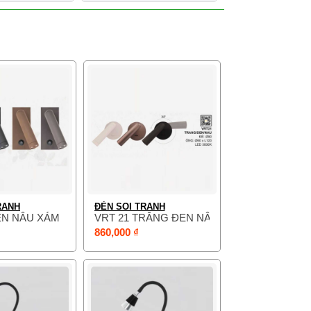
RANH
ĐÈN SOI TRANH
EN NÂU XÁM
VRT 21 TRẮNG ĐEN NÂU
860,000 ₫