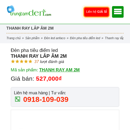
Liên hệ
GIÁ SỈ
THANH RAY LẮP ÂM 2M
trang chủ
»
sản phẩm
»
đèn led anfaco
»
đèn pha tiêu điểm led
»
thanh ray lắp â
Đèn pha tiêu điểm led
THANH RAY LẮP ÂM 2M
37
lượt đánh giá
Mã sản phẩm:
THANH RAY AM 2M
Giá bán:
527,000₫
Liên hệ mua hàng | Tư vấn:
0918-109-039