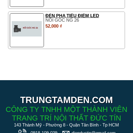
ĐÈN PHA TIÊU ĐIỂM LED
NỐI GÓC NG 26
52,000 ₫
TRUNGTAMDEN.COM
CÔNG TY TNHH MỘT THÀNH VIÊN
TRANG TRÍ NỘI THẤT ĐỨC TÍN
143 Thành Mỹ - Phường 8 - Quận Tân Bình - Tp HCM
0918-109-039
dienductin@gmail.com