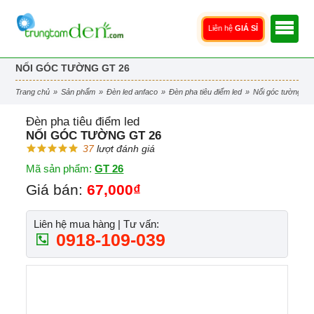
Liên hệ
GIÁ SỈ
NỐI GÓC TƯỜNG GT 26
trang chủ
»
sản phẩm
»
đèn led anfaco
»
đèn pha tiêu điểm led
»
nối góc tường gt
Đèn pha tiêu điểm led
NỐI GÓC TƯỜNG GT 26
37
lượt đánh giá
Mã sản phẩm:
GT 26
Giá bán:
67,000₫
Liên hệ mua hàng | Tư vấn:
0918-109-039