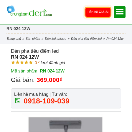
Liên hệ
GIÁ SỈ
RN 024 12W
trang chủ
»
sản phẩm
»
đèn led anfaco
»
đèn pha tiêu điểm led
»
rn 024 12w
Đèn pha tiêu điểm led
RN 024 12W
37
lượt đánh giá
Mã sản phẩm:
RN 024 12W
Giá bán:
369,000₫
Liên hệ mua hàng | Tư vấn:
0918-109-039