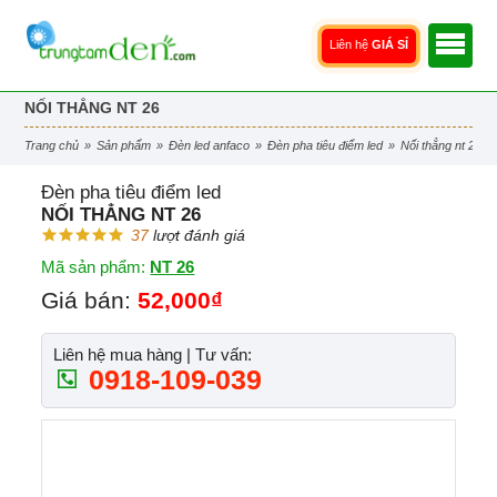
Liên hệ
GIÁ SỈ
NỐI THẲNG NT 26
trang chủ
»
sản phẩm
»
đèn led anfaco
»
đèn pha tiêu điểm led
»
nối thẳng nt 26
Đèn pha tiêu điểm led
NỐI THẲNG NT 26
37
lượt đánh giá
Mã sản phẩm:
NT 26
Giá bán:
52,000₫
Liên hệ mua hàng | Tư vấn:
0918-109-039