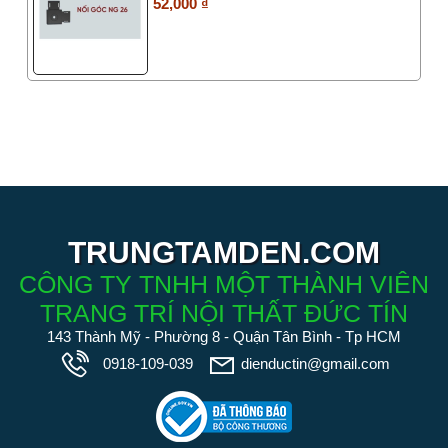
52,000 ₫
TRUNGTAMDEN.COM
CÔNG TY TNHH MỘT THÀNH VIÊN
TRANG TRÍ NỘI THẤT ĐỨC TÍN
143 Thành Mỹ - Phường 8 - Quận Tân Bình - Tp HCM
0918-109-039
dienductin@gmail.com