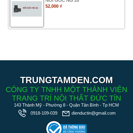
NỐI GÓC NG 26
52,000 ₫
TRUNGTAMDEN.COM
CÔNG TY TNHH MỘT THÀNH VIÊN
TRANG TRÍ NỘI THẤT ĐỨC TÍN
143 Thành Mỹ - Phường 8 - Quận Tân Bình - Tp HCM
0918-109-039
dienductin@gmail.com