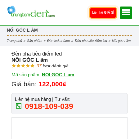
Liên hệ
GIÁ SỈ
NỐI GÓC L ÂM
trang chủ
»
sản phẩm
»
đèn led anfaco
»
đèn pha tiêu điểm led
»
nối góc l âm
Đèn pha tiêu điểm led
NỐI GÓC L âm
37
lượt đánh giá
Mã sản phẩm:
NOI GOC L am
Giá bán:
122,000₫
Liên hệ mua hàng | Tư vấn:
0918-109-039