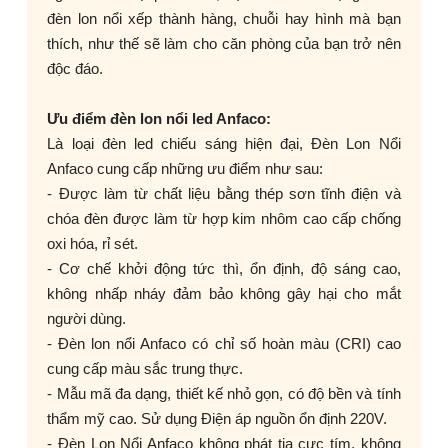
đèn lon nổi xếp thành hàng, chuỗi hay hình mà bạn
thích, như thế sẽ làm cho căn phòng của bạn trở nên
độc đáo.
Ưu điểm đèn lon nổi led Anfaco:
Là loại đèn led chiếu sáng hiện đại, Đèn Lon Nổi
Anfaco cung cấp những ưu điểm như sau:
- Được làm từ chất liệu bằng thép sơn tĩnh điện và
chóa đèn được làm từ hợp kim nhôm cao cấp chống
oxi hóa, rỉ sét.
- Cơ chế khởi động tức thì, ổn định, độ sáng cao,
không nhấp nháy đảm bảo không gây hại cho mắt
người dùng.
- Đèn lon nổi Anfaco có chỉ số hoàn màu (CRI) cao
cung cấp màu sắc trung thực.
- Mẫu mã đa dạng, thiết kế nhỏ gọn, có độ bền và tính
thẩm mỹ cao. Sử dụng Điện áp nguồn ổn định 220V.
- Đèn Lon Nổi Anfaco không phát tia cực tím, không