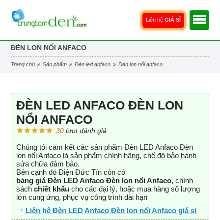
Liên hệ
GIÁ SỈ
ĐÈN LON NỔI ANFACO
trang chủ
»
sản phẩm
»
đèn led anfaco
»
đèn lon nổi anfaco
ĐÈN LED ANFACO ĐÈN LON
NỔI ANFACO
30
lượt đánh giá
Chúng tôi cam kết các sản phẩm Đèn LED Anfaco Đèn
lon nổi Anfaco là sản phẩm chính hãng, chế độ bảo hành
sửa chữa đảm bảo.
Bên cạnh đó Điện Đức Tín còn có
bảng giá Đèn LED Anfaco Đèn lon nổi Anfaco
, chính
sách
chiết khấu
cho các đại lý, hoặc mua hàng số lượng
lớn cung ứng, phục vụ công trình dài hạn
Liên hệ Đèn LED Anfaco Đèn lon nổi Anfaco giá sỉ