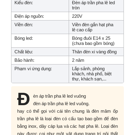
Kiểu đèn:
Đèn áp trần pha lê led
tròn
Điện áp nguồn:
220V
Viền đèn:
Viền đèn gắn hạt pha
lê cao cấp
Bóng led:
Bóng đuôi E14 x 25
(chưa bao gồm bóng)
Chất liệu:
Thân đèn xi vàng đồng
Bảo hành:
2 năm
Phạm vi ứng dụng:
Lắp sảnh, phòng
khách, nhà phố, biệt
thự, khách sạn,...
Đ
èn áp trần pha lê led vuông
đèn áp trần pha lê led vuông.
hay có thể gọi với cái tên chung là đèn mâm ốp
trần pha lê là loại đèn có cấu tạo bao gồm đế đèn
bằng inox, dây cáp lụa và các hạt pha lê. Loại đèn
này được coi như một vật dụng trang trí nội thất