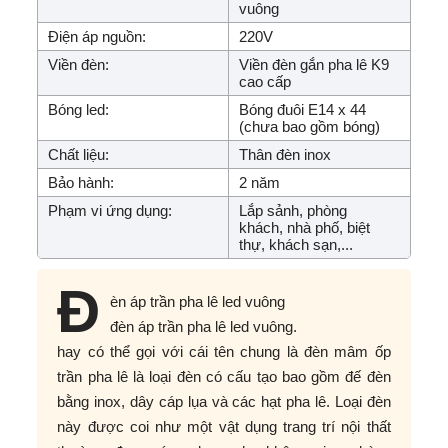
vuông
Điện áp nguồn:
220V
Viền đèn:
Viền đèn gắn pha lê K9
cao cấp
Bóng led:
Bóng đuôi E14 x 44
(chưa bao gồm bóng)
Chất liệu:
Thân đèn inox
Bảo hành:
2 năm
Phạm vi ứng dụng:
Lắp sảnh, phòng
khách, nhà phố, biệt
thự, khách sạn,...
Đ
èn áp trần pha lê led vuông
đèn áp trần pha lê led vuông.
hay có thể gọi với cái tên chung là đèn mâm ốp
trần pha lê là loại đèn có cấu tạo bao gồm đế đèn
bằng inox, dây cáp lụa và các hạt pha lê. Loại đèn
này được coi như một vật dụng trang trí nội thất