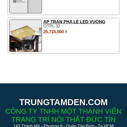
ÁP TRẦN PHA LÊ LED VUÔNG
OTPL 32
25,715,000 ₫
TRUNGTAMDEN.COM
CÔNG TY TNHH MỘT THÀNH VIÊN
TRANG TRÍ NỘI THẤT ĐỨC TÍN
143 Thành Mỹ - Phường 8 - Quận Tân Bình - Tp HCM