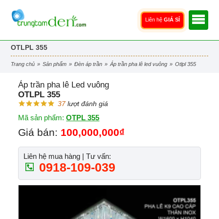
Liên hệ
GIÁ SỈ
OTLPL 355
trang chủ
»
sản phẩm
»
đèn áp trần
»
áp trần pha lê led vuông
»
otlpl 355
Áp trần pha lê Led vuông
OTLPL 355
37
lượt đánh giá
Mã sản phẩm:
OTPL 355
Giá bán:
100,000,000₫
Liên hệ mua hàng | Tư vấn:
0918-109-039