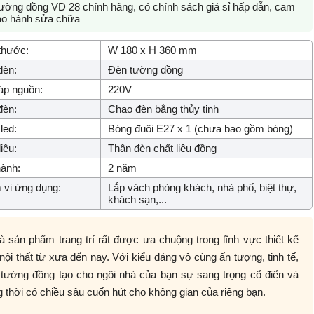
ường đồng VD 28 chính hãng, có chính sách giá sỉ hấp dẫn, cam
ảo hành sửa chữa
thước:
W 180 x H 360 mm
đèn:
Đèn tường đồng
áp nguồn:
220V
đèn:
Chao đèn bằng thủy tinh
led:
Bóng đuôi E27 x 1 (chưa bao gồm bóng)
iệu:
Thân đèn chất liệu đồng
ành:
2 năm
vi ứng dụng:
Lắp vách phòng khách, nhà phố, biệt thự,
khách sạn,...
à sản phẩm trang trí rất được ưa chuộng trong lĩnh vực thiết kế
nội thất từ xưa đến nay. Với kiểu dáng vô cùng ấn tượng, tinh tế,
 tường đồng tạo cho ngôi nhà của bạn sự sang trọng cổ điển và
 thời có chiều sâu cuốn hút cho không gian của riêng bạn.