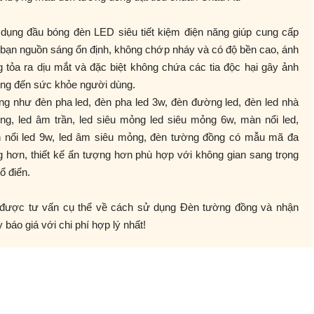
dụng đầu bóng đèn LED siêu tiết kiệm điện năng giúp cung cấp
bạn nguồn sáng ổn định, không chớp nháy và có độ bền cao, ánh
 tỏa ra dịu mắt và đặc biệt không chứa các tia độc hại gây ảnh
ng đến sức khỏe người dùng.
g như đèn pha led, đèn pha led 3w, đèn đường led, đèn led nhà
ng, led âm trần, led siêu mỏng led siêu mỏng 6w, màn nổi led,
 nổi led 9w, led âm siêu mỏng, đèn tường đồng có mẫu mã đa
 hơn, thiết kế ấn tượng hơn phù hợp với không gian sang trọng
ổ điển.
được tư vấn cụ thể về cách sử dụng Đèn tường đồng và nhận
 báo giá với chi phí hợp lý nhất!