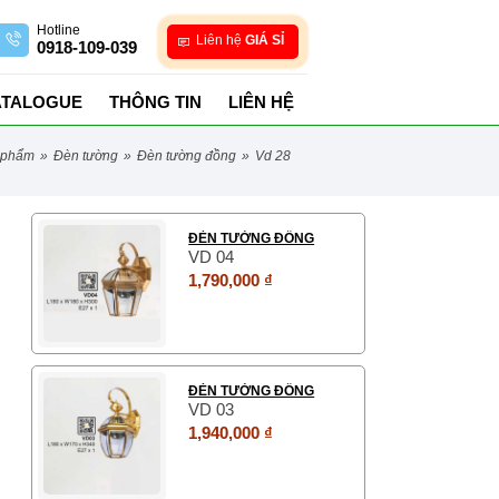
Hotline
Liên hệ
GIÁ SỈ
0918-109-039
ATALOGUE
THÔNG TIN
LIÊN HỆ
n phẩm
»
đèn tường
»
đèn tường đồng
»
vd 28
ĐÈN TƯỜNG ĐỒNG
VD 04
1,790,000 ₫
ĐÈN TƯỜNG ĐỒNG
VD 03
1,940,000 ₫