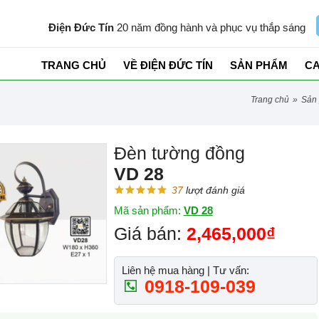
Điện Đức Tín
20 năm đồng hành và phục vụ thắp sáng
TRANG CHỦ
VỀ ĐIỆN ĐỨC TÍN
SẢN PHẨM
C
trang chủ
»
sả
Đèn tường đồng
VD 28
37
lượt đánh giá
Mã sản phẩm:
VD 28
Giá bán:
2,465,000₫
Liên hệ mua hàng | Tư vấn:
0918-109-039