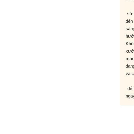
sử 
đến 
sáng
hưở
Khôn
xưở
màn
dạng
và c
để 
ngay