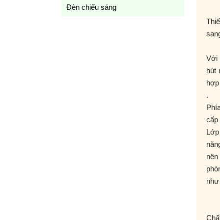
Đèn chiếu sáng
Thi
sang
Với 
hút 
hợp 
.
Phí
cấp 
Lớp 
năn
nên 
phò
như
Chấ