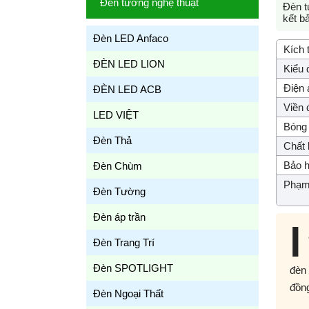
Đèn tường nghệ thuật
Đèn t
kết b
Đèn LED Anfaco
Kích 
ĐÈN LED LION
Kiểu 
Điện 
ĐÈN LED ACB
Viền 
LED VIỆT
Bóng 
Đèn Thả
Chất l
Bảo h
Đèn Chùm
Phạm 
Đèn Tường
Đèn áp trần
l
Đèn Trang Trí
Đèn SPOTLIGHT
đèn
đồng
Đèn Ngoại Thất