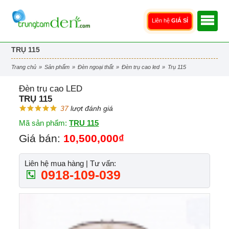
Liên hệ
GIÁ SỈ
TRỤ 115
trang chủ
»
sản phẩm
»
đèn ngoại thất
»
đèn trụ cao led
»
trụ 115
Đèn trụ cao LED
TRỤ 115
37
lượt đánh giá
Mã sản phẩm:
TRU 115
Giá bán:
10,500,000₫
Liên hệ mua hàng | Tư vấn:
0918-109-039