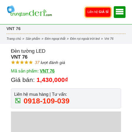
Liên hệ
GIÁ SỈ
VNT 76
trang chủ
»
sản phẩm
»
đèn ngoại thất
»
đèn rọi ngoài trời led
»
vnt 76
Đèn tường LED
VNT 76
37
lượt đánh giá
Mã sản phẩm:
VNT 76
Giá bán:
1,430,000₫
Liên hệ mua hàng | Tư vấn:
0918-109-039