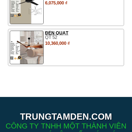
6,075,000 ₫
ĐÈN QUẠT
QT 52
10,360,000 ₫
TRUNGTAMDEN.COM
CÔNG TY TNHH MỘT THÀNH VIÊN