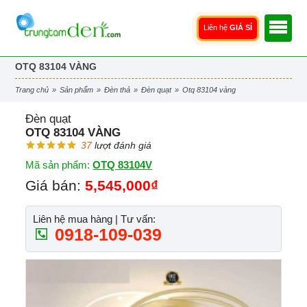
Liên hệ
GIÁ SỈ
OTQ 83104 VÀNG
trang chủ
»
sản phẩm
»
đèn thả
»
đèn quạt
»
otq 83104 vàng
Đèn quạt
OTQ 83104 VÀNG
37
lượt đánh giá
Mã sản phẩm:
OTQ 83104V
Giá bán:
5,545,000₫
Liên hệ mua hàng | Tư vấn:
0918-109-039