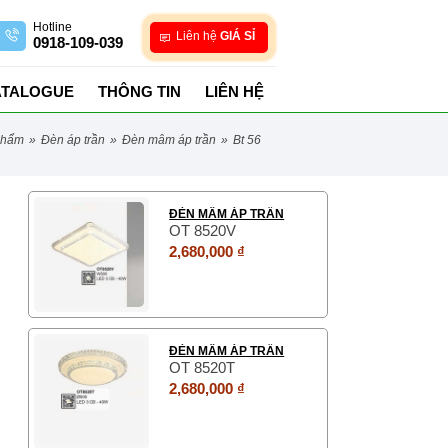
Hotline
Liên hệ
GIÁ SỈ
0918-109-039
ATALOGUE
THÔNG TIN
LIÊN HỆ
phẩm
»
đèn áp trần
»
đèn mâm áp trần
»
bt 56
ĐÈN MÂM ÁP TRẦN
OT 8520V
2,680,000 ₫
ĐÈN MÂM ÁP TRẦN
OT 8520T
2,680,000 ₫