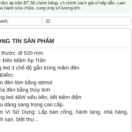
âm áp trần BT 56 chính hãng, có chính sách giá sỉ hấp dẫn, cam
ảo hành sửa chữa, cung ứng số lượng lớn
ành:
32
NG TIN SẢN PHẨM
 thước: Ø 520 mm
: Đèn Mâm Áp Trần
 led 3 chế độ gắn trong mâm đèn
 Điểm:
ền đèn làm bằng atimol
óa đèn bằng thủy tinh
ng led 48W siêu bền, tiết kiệm điện
ểu dáng sang trọng cao cấp.
 Vi Sử Dụng: Lắp ban công, hành lang, nhà hàng,
h sạn, biệt thự...