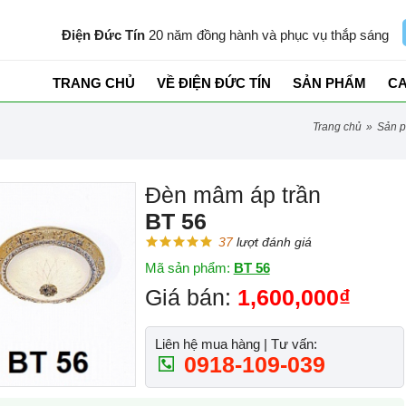
Điện Đức Tín
20 năm đồng hành và phục vụ thắp sáng
TRANG CHỦ
VỀ ĐIỆN ĐỨC TÍN
SẢN PHẨM
C
trang chủ
»
sản 
Đèn mâm áp trần
BT 56
37
lượt đánh giá
Mã sản phẩm:
BT 56
Giá bán:
1,600,000₫
Liên hệ mua hàng | Tư vấn:
0918-109-039