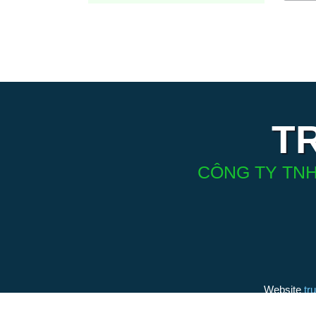
T
CÔNG TY TNH
Website
tr
(thương h
bởi Điện 