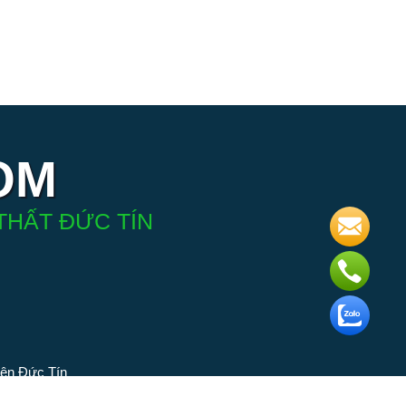
OM
THẤT ĐỨC TÍN
iện Đức Tín
 phân phối
ngành đèn.