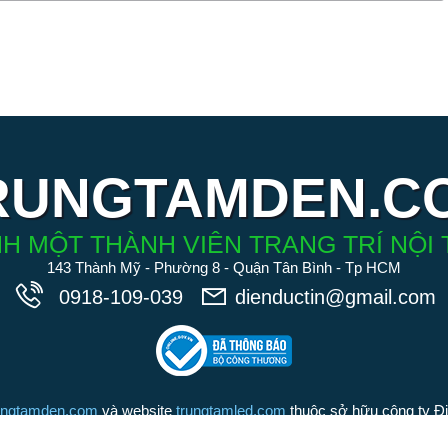
RUNGTAMDEN.C
H MỘT THÀNH VIÊN TRANG TRÍ NỘI 
143 Thành Mỹ - Phường 8 - Quận Tân Bình - Tp HCM
0918-109-039
dienductin@gmail.com
ungtamden.com
và website
trungtamled.com
thuộc sở hữu công ty Đ
iệu tồn tại suốt 20 năm qua). Chúng tôi cam kết các sản phẩm được
Đức Tín là những sản phẩm chính hãng, chất lượng hàng đầu trong 