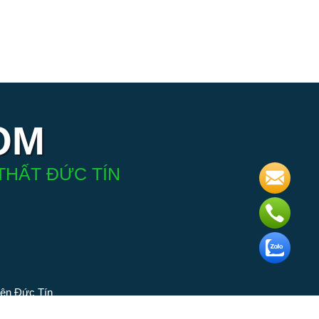
OM
THẤT ĐỨC TÍN
iện Đức Tín
 phân phối
ngành đèn.