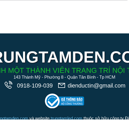
RUNGTAMDEN.C
H MỘT THÀNH VIÊN TRANG TRÍ NỘI 
143 Thành Mỹ - Phường 8 - Quận Tân Bình - Tp HCM
0918-109-039
dienductin@gmail.com
ungtamden.com
và website
trungtamled.com
thuộc sở hữu công ty Đ
iệu tồn tại suốt 20 năm qua). Chúng tôi cam kết các sản phẩm được
Đức Tín là những sản phẩm chính hãng, chất lượng hàng đầu trong 