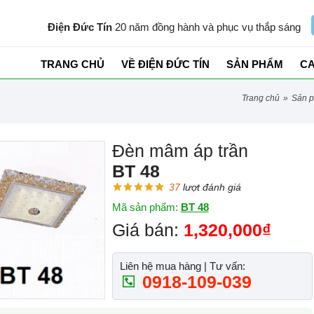
Điện Đức Tín
20 năm đồng hành và phục vụ thắp sáng
TRANG CHỦ
VỀ ĐIỆN ĐỨC TÍN
SẢN PHẨM
C
trang chủ
»
sản 
Đèn mâm áp trần
BT 48
37
lượt đánh giá
Mã sản phẩm:
BT 48
Giá bán:
1,320,000₫
Liên hệ mua hàng | Tư vấn:
0918-109-039