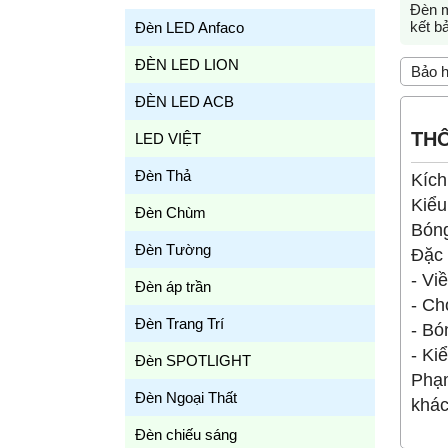
Đèn m
kết b
Đèn LED Anfaco
ĐÈN LED LION
Bảo h
ĐÈN LED ACB
THÔ
LED VIỆT
Đèn Thả
Kích
Kiểu
Đèn Chùm
Bóng
Đèn Tường
Đặc
- Vi
Đèn áp trần
- Ch
Đèn Trang Trí
- Bó
- Ki
Đèn SPOTLIGHT
Phạm
Đèn Ngoại Thất
khác
Đèn chiếu sáng