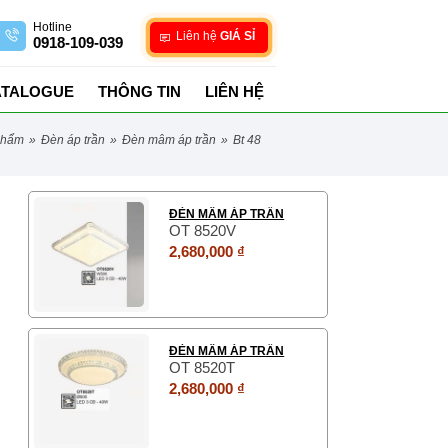
Hotline
Liên hệ
GIÁ SỈ
0918-109-039
ATALOGUE
THÔNG TIN
LIÊN HỆ
phẩm
»
đèn áp trần
»
đèn mâm áp trần
»
bt 48
ĐÈN MÂM ÁP TRẦN
OT 8520V
2,680,000 ₫
ĐÈN MÂM ÁP TRẦN
OT 8520T
2,680,000 ₫