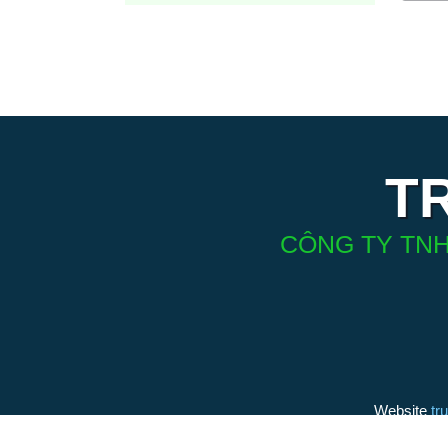
T
CÔNG TY TNH
Website
tr
(thương h
bởi Điện 