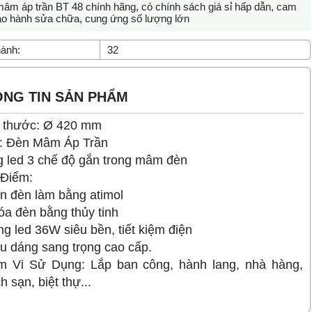
âm áp trần BT 48 chính hãng, có chính sách giá sỉ hấp dẫn, cam
ảo hành sửa chữa, cung ứng số lượng lớn
ành:
32
NG TIN SẢN PHẨM
 thước: Ø 420 mm
: Đèn Mâm Áp Trần
 led 3 chế độ gắn trong mâm đèn
 Điểm:
ền đèn làm bằng atimol
óa đèn bằng thủy tinh
ng led 36W siêu bền, tiết kiệm điện
ểu dáng sang trọng cao cấp.
 Vi Sử Dụng: Lắp ban công, hành lang, nhà hàng,
h sạn, biệt thự...