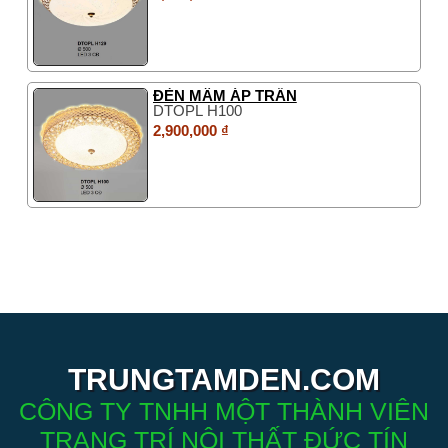
ĐÈN MÂM ÁP TRẦN
DTOPL H100
2,900,000 ₫
TRUNGTAMDEN.COM
CÔNG TY TNHH MỘT THÀNH VIÊN
TRANG TRÍ NỘI THẤT ĐỨC TÍN