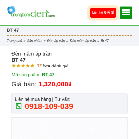
Liên hệ
GIÁ SỈ
BT 47
trang chủ
»
sản phẩm
»
đèn áp trần
»
đèn mâm áp trần
»
bt 47
Đèn mâm áp trần
BT 47
37
lượt đánh giá
Mã sản phẩm:
BT 47
Giá bán:
1,320,000₫
Liên hệ mua hàng | Tư vấn:
0918-109-039