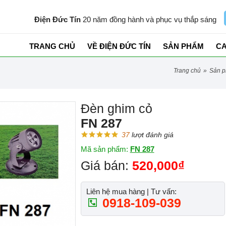
Điện Đức Tín
20 năm đồng hành và phục vụ thắp sáng
TRANG CHỦ
VỀ ĐIỆN ĐỨC TÍN
SẢN PHẨM
C
trang chủ
»
sản 
Đèn ghim cỏ
FN 287
37
lượt đánh giá
Mã sản phẩm:
FN 287
Giá bán:
520,000₫
Liên hệ mua hàng | Tư vấn:
0918-109-039