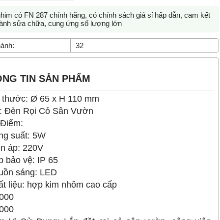
him cỏ FN 287 chính hãng, có chính sách giá sỉ hấp dẫn, cam kết
ành sửa chữa, cung ứng số lượng lớn
ành:
32
NG TIN SẢN PHẨM
 thước: Ø 65 x H 110 mm
: Đèn Rọi Cỏ Sân Vườn
 Điểm:
ng suất: 5W
ện áp: 220V
p bảo vệ: IP 65
guồn sáng: LED
ất liệu: hợp kim nhôm cao cấp
.000
.000