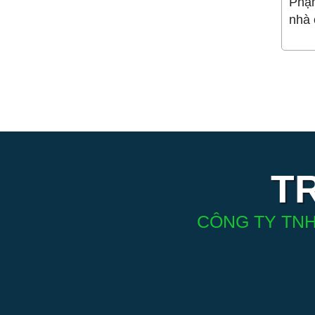
Phạm
nhà 
T
CÔNG TY TNH