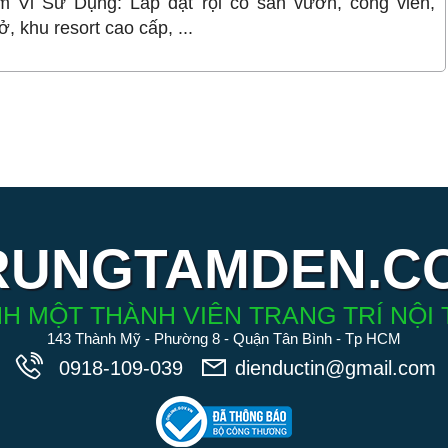
 Vi Sử Dụng: Lắp đặt rọi cỏ sân vườn, công viên,
ở, khu resort cao cấp, ...
RUNGTAMDEN.C
H MỘT THÀNH VIÊN TRANG TRÍ NỘI 
143 Thành Mỹ - Phường 8 - Quận Tân Bình - Tp HCM
0918-109-039
dienductin@gmail.com