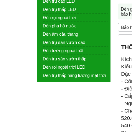
Đèn trụ cao LED
Đèn g
Đèn trụ thấp LED
bảo h
Đèn rọi ngoài trời
Đèn pha hồ nước
Bảo h
Đèn âm cầu thang
Đèn trụ sân vườn cao
THÔ
Đèn tường ngoại thất
Kích
Đèn trụ sân vườn thấp
Kiểu
Đèn rọi ngoài trời LED
Đặc
Đèn trụ thấp năng lượng mặt trời
- Cô
- Đi
- Cấ
- N
- Ch
520
540