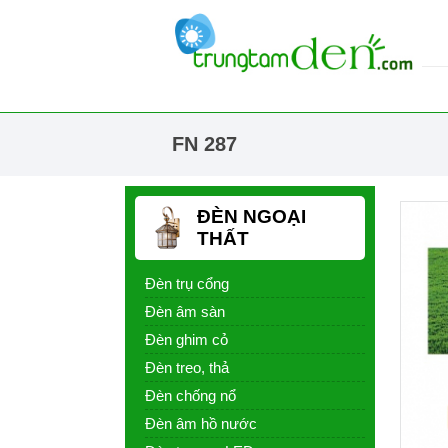
FN 287
ĐÈN NGOẠI
THẤT
Đèn trụ cổng
Đèn âm sàn
Đèn ghim cỏ
Đèn treo, thả
Đèn chống nổ
Đèn âm hồ nước