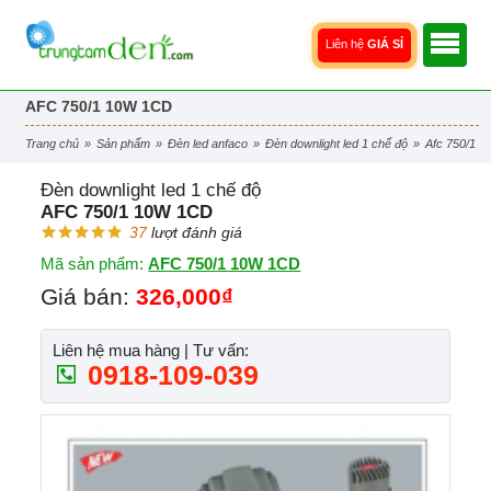
Liên hệ
GIÁ SỈ
AFC 750/1 10W 1CD
trang chủ
»
sản phẩm
»
đèn led anfaco
»
đèn downlight led 1 chế độ
»
afc 750/1 
Đèn downlight led 1 chế độ
AFC 750/1 10W 1CD
37
lượt đánh giá
Mã sản phẩm:
AFC 750/1 10W 1CD
Giá bán:
326,000₫
Liên hệ mua hàng | Tư vấn:
0918-109-039