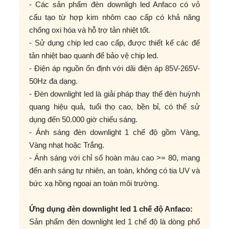
- Các sản phẩm đèn downligh led Anfaco có vỏ
cấu tạo từ hợp kim nhôm cao cấp có khả năng
chống oxi hóa và hỗ trợ tản nhiệt tốt.
- Sử dụng chip led cao cấp, được thiết kế các đế
tản nhiệt bao quanh để bảo vệ chip led.
- Điện áp nguồn ổn định với dãi điện áp 85V-265V-
50Hz đa dạng.
- Đèn downlight led là giải pháp thay thế đèn huỳnh
quang hiệu quả, tuổi thọ cao, bền bỉ, có thể sử
dụng đến 50.000 giờ chiếu sáng.
- Ánh sáng đèn downlight 1 chế độ gồm Vàng,
Vàng nhạt hoặc Trắng.
- Ánh sáng với chỉ số hoàn màu cao >= 80, mang
đến anh sáng tự nhiên, an toàn, không có tia UV và
bức xạ hồng ngoại an toàn môi trường.
Ứng dụng đèn downlight led 1 chế độ Anfaco:
Sản phẩm đèn downlight led 1 chế độ là dòng phổ