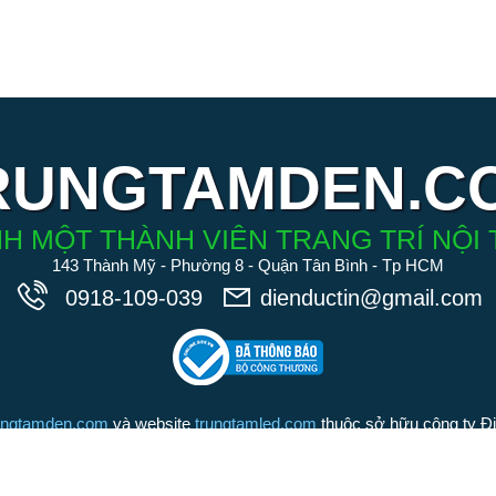
RUNGTAMDEN.C
H MỘT THÀNH VIÊN TRANG TRÍ NỘI 
143 Thành Mỹ - Phường 8 - Quận Tân Bình - Tp HCM
0918-109-039
dienductin@gmail.com
ungtamden.com
và website
trungtamled.com
thuộc sở hữu công ty Đ
iệu tồn tại suốt 20 năm qua). Chúng tôi cam kết các sản phẩm được
Đức Tín là những sản phẩm chính hãng, chất lượng hàng đầu trong 
Chúng tôi nói không với hàng nhái hàng giả kém chất lượng.