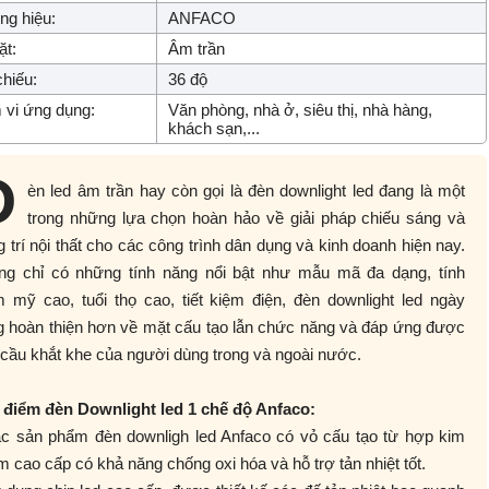
g hiệu:
ANFACO
ặt:
Âm trần
hiếu:
36 độ
vi ứng dụng:
Văn phòng, nhà ở, siêu thị, nhà hàng,
khách sạn,...
Đ
èn led âm trần hay còn gọi là đèn downlight led đang là một
trong những lựa chọn hoàn hảo về giải pháp chiếu sáng và
g trí nội thất cho các công trình dân dụng và kinh doanh hiện nay.
ng chỉ có những tính năng nổi bật như mẫu mã đa dạng, tính
 mỹ cao, tuổi thọ cao, tiết kiệm điện, đèn downlight led ngày
g hoàn thiện hơn về mặt cấu tạo lẫn chức năng và đáp ứng được
cầu khắt khe của người dùng trong và ngoài nước.
 điểm đèn Downlight led 1 chế độ Anfaco:
ác sản phẩm đèn downligh led Anfaco có vỏ cấu tạo từ hợp kim
 cao cấp có khả năng chống oxi hóa và hỗ trợ tản nhiệt tốt.