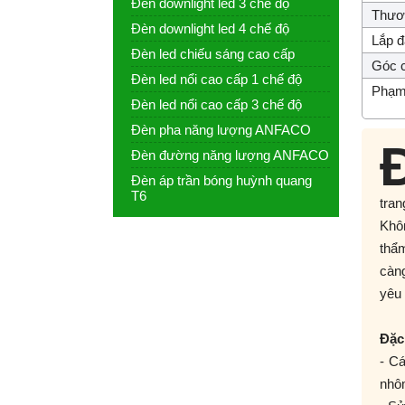
Đèn downlight led 3 chế độ
Thươn
Đèn downlight led 4 chế độ
Lắp đ
Đèn led chiếu sáng cao cấp
Góc c
Đèn led nổi cao cấp 1 chế độ
Phạm 
Đèn led nổi cao cấp 3 chế độ
Đèn pha năng lượng ANFACO
Đèn đường năng lượng ANFACO
Đèn áp trần bóng huỳnh quang
T6
tran
Khô
thẩm
càn
yêu 
Đặc
- C
nhôm