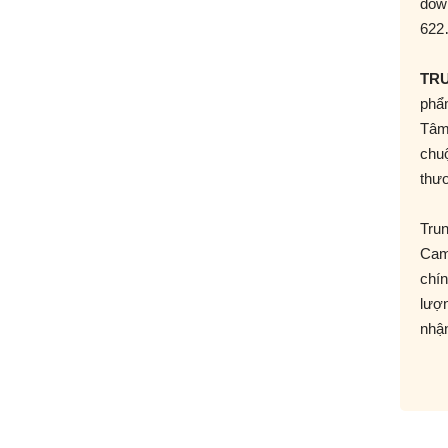
dow
62
TR
phẩm
Tâm
chu
thươ
Trun
Cam 
chín
lượ
nhận