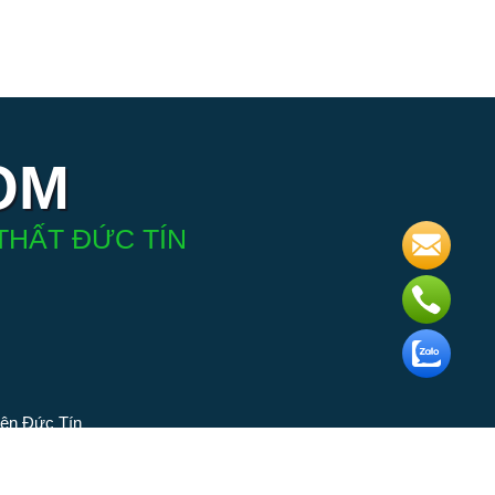
OM
THẤT ĐỨC TÍN
iện Đức Tín
 phân phối
ngành đèn.