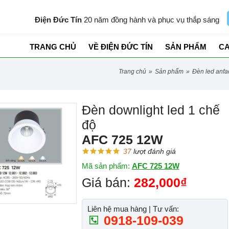
Điện Đức Tín
20 năm đồng hành và phục vụ thắp sáng
TRANG CHỦ
VỀ ĐIỆN ĐỨC TÍN
SẢN PHẨM
C
trang chủ
»
sản phẩm
»
đèn led anf
Đèn downlight led 1 chế
độ
AFC 725 12W
37
lượt đánh giá
Mã sản phẩm:
AFC 725 12W
Giá bán:
282,000₫
Liên hệ mua hàng | Tư vấn:
0918-109-039