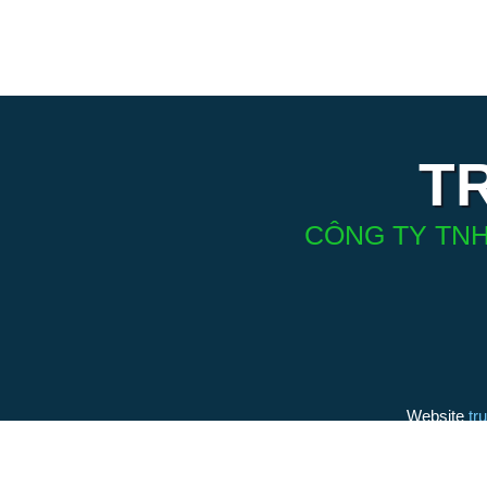
T
CÔNG TY TNH
Website
tr
(thương h
bởi Điện 