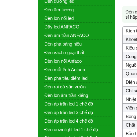
Đèn đường led
Đèn âm tường
Đèn d
sỉ hấ
Đèn lon nổi led
Dây led ANFACO
Kích 
Đèn âm trần ANFACO
Khoét
Đèn pha bảng hiệu
Kiểu 
Đèn vách ngoại thất
Công 
Đèn lon nổi Anfaco
Nguồ
Đèn mắt ếch Anfaco
Quang
Đèn pha tiêu điểm led
Điện 
Đèn rọi cỏ sân vườn
Chỉ s
Đèn lon âm trần kiếng
Nhiệt
Đèn áp trần led 1 chế độ
Viền 
Đèn áp trần led 3 chế độ
Bóng 
Đèn áp trần led 4 chế độ
Chất l
Đèn downlight led 1 chế độ
Bảo h