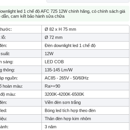
ownlight led 1 chế độ AFC 725 12W chính hãng, có chính sách giá
p dẫn, cam kết bảo hành sửa chữa
thước:
Ø 82 x H 75 mm
 lỗ:
Ø 72 mm
đèn:
Đèn downlight led 1 chế độ
suất:
12W
n sáng:
LED COB
 thông:
135-145 Lm/W
áp nguồn:
AC85 - 265V - 50/60Hz
ố hoàn màu:
Ra>=90
 độ màu:
3200K-4200K-6500K
đèn:
Viền đèn sơn trắng
led:
Bóng led tích hợp theo đèn
iệu:
Thân đèn hợp kim nhôm
ành:
3 năm