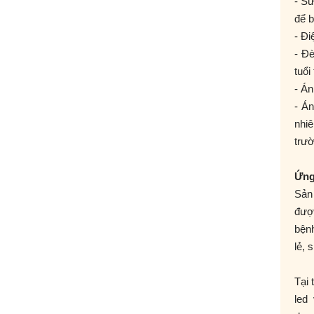
- Sử
để b
- Đi
- Đè
tuổi
- Án
- Á
nhi
trườ
Ứng
Sản 
đượ
bện
lẻ, 
Tại 
led