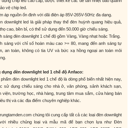
 dụng chip led cao cấp, được thiết kế các đế tản nhiệt bao quanh
ảo vệ chip led.
ện áp nguồn ổn định với dãi điện áp 85V-265V-50Hz đa dạng.
n downlight led là giải pháp thay thế đèn huỳnh quang hiệu quả,
 thọ cao, bền bỉ, có thể sử dụng đến 50.000 giờ chiếu sáng.
h sáng đèn downlight 1 chế độ gồm Vàng, Vàng nhạt hoặc Trắng.
nh sáng với chỉ số hoàn màu cao >= 80, mang đến anh sáng tự
ên, an toàn, không có tia UV và bức xạ hồng ngoại an toàn môi
ng.
 dụng đèn downlight led 1 chế độ Anfaco:
phẩm đèn downlight led 1 chế độ là dòng phổ biến nhất hiện nay,
c sử dụng chiếu sáng cho nhà ở, văn phòng, sảnh khách sạn,
h viện, trường học, nhà hàng, trung tâm mua sắm, cửa hàng bán
siêu thị và các địa điểm chuyên nghiệp khác.
trungtamden.com chúng tôi cung cấp tất cả các loại đèn downlight
 với nhiều chủng loại và mẫu mã để bạn chọn lựa như Đèn