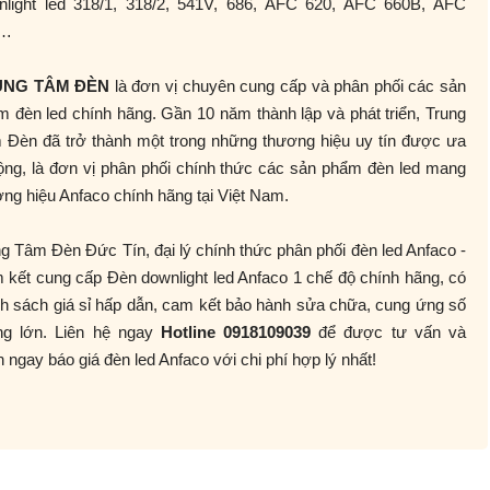
nlight led 318/1, 318/2, 541V, 686, AFC 620, AFC 660B, AFC
2…
UNG TÂM ĐÈN
là đơn vị chuyên cung cấp và phân phối các sản
 đèn led chính hãng. Gần 10 năm thành lập và phát triển, Trung
 Đèn đã trở thành một trong những thương hiệu uy tín được ưa
ộng, là đơn vị phân phối chính thức các sản phẩm đèn led mang
ng hiệu Anfaco chính hãng tại Việt Nam.
g Tâm Đèn Đức Tín, đại lý chính thức phân phối đèn led Anfaco -
kết cung cấp Đèn downlight led Anfaco 1 chế độ chính hãng, có
h sách giá sỉ hấp dẫn, cam kết bảo hành sửa chữa, cung ứng số
ng lớn. Liên hệ ngay
Hotline 0918109039
để được tư vấn và
 ngay báo giá đèn led Anfaco với chi phí hợp lý nhất!