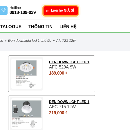
Hotline
Liên hệ
GIÁ SỈ
0918-109-039
ATALOGUE
THÔNG TIN
LIÊN HỆ
aco
»
đèn downlight led 1 chế độ
»
afc 725 12w
ĐÈN DOWNLIGHT LED 1
CHẾ ĐỘ
AFC 529A 9W
189,000 ₫
ĐÈN DOWNLIGHT LED 1
CHẾ ĐỘ
AFC 715 12W
219,000 ₫