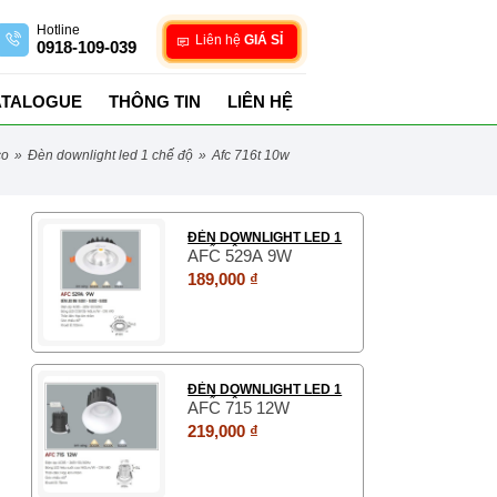
Hotline
Liên hệ
GIÁ SỈ
0918-109-039
ATALOGUE
THÔNG TIN
LIÊN HỆ
co
»
đèn downlight led 1 chế độ
»
afc 716t 10w
ĐÈN DOWNLIGHT LED 1
CHẾ ĐỘ
AFC 529A 9W
189,000 ₫
ĐÈN DOWNLIGHT LED 1
CHẾ ĐỘ
AFC 715 12W
219,000 ₫