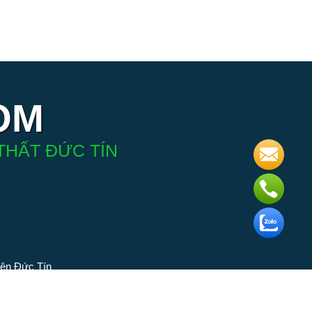
OM
THẤT ĐỨC TÍN
iện Đức Tín
 phân phối
ngành đèn.