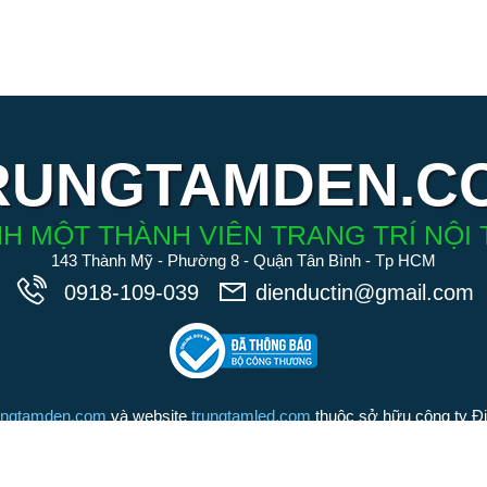
RUNGTAMDEN.C
H MỘT THÀNH VIÊN TRANG TRÍ NỘI 
143 Thành Mỹ - Phường 8 - Quận Tân Bình - Tp HCM
0918-109-039
dienductin@gmail.com
ungtamden.com
và website
trungtamled.com
thuộc sở hữu công ty Đ
iệu tồn tại suốt 20 năm qua). Chúng tôi cam kết các sản phẩm được
Đức Tín là những sản phẩm chính hãng, chất lượng hàng đầu trong 
Chúng tôi nói không với hàng nhái hàng giả kém chất lượng.