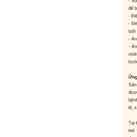
- Sử
để b
- Đi
- Đè
tuổi
- Án
- Á
nhi
trườ
Ứng
Sản 
đượ
bện
lẻ, 
Tại 
led