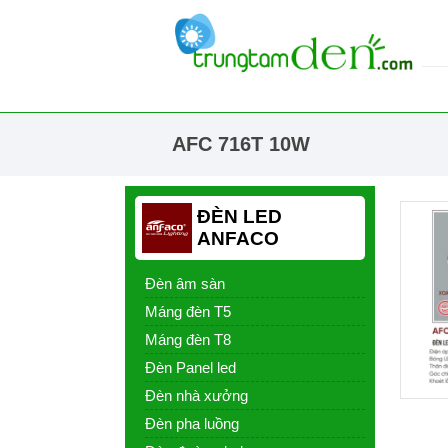
AFC 716T 10W
ĐÈN LED
ANFACO
Đèn âm sàn
Máng đèn T5
Máng đèn T8
Đèn Panel led
Đèn nhà xưởng
Đèn pha luồng