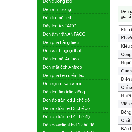
Đèn đường led
Đèn âm tường
Đèn d
giá s
Đèn lon nổi led
Dây led ANFACO
Kích 
Đèn âm trần ANFACO
Khoét
Đèn pha bảng hiệu
Kiểu 
Đèn vách ngoại thất
Công 
Đèn lon nổi Anfaco
Nguồ
Đèn mắt ếch Anfaco
Quang
Đèn pha tiêu điểm led
Điện 
Đèn rọi cỏ sân vườn
Chỉ s
Đèn lon âm trần kiếng
Nhiệt
Đèn áp trần led 1 chế độ
Viền 
Đèn áp trần led 3 chế độ
Bóng 
Đèn áp trần led 4 chế độ
Chất l
Đèn downlight led 1 chế độ
Bảo h