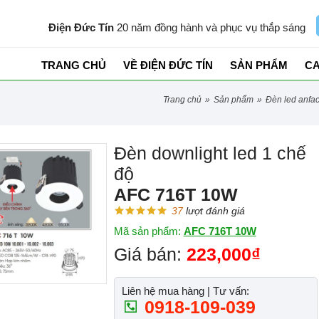
Điện Đức Tín
20 năm đồng hành và phục vụ thắp sáng
TRANG CHỦ
VỀ ĐIỆN ĐỨC TÍN
SẢN PHẨM
C
trang chủ
»
sản phẩm
»
đèn led anfa
Đèn downlight led 1 chế
độ
AFC 716T 10W
37
lượt đánh giá
Mã sản phẩm:
AFC 716T 10W
Giá bán:
223,000₫
Liên hệ mua hàng | Tư vấn:
0918-109-039