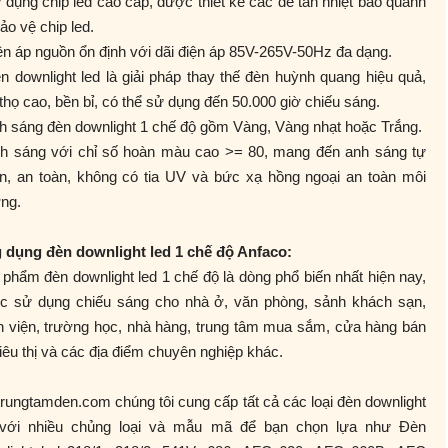
 dụng chip led cao cấp, được thiết kế các đế tản nhiệt bao quanh
ảo vệ chip led.
ện áp nguồn ổn định với dãi điện áp 85V-265V-50Hz đa dạng.
n downlight led là giải pháp thay thế đèn huỳnh quang hiệu quả,
 thọ cao, bền bỉ, có thể sử dụng đến 50.000 giờ chiếu sáng.
h sáng đèn downlight 1 chế độ gồm Vàng, Vàng nhạt hoặc Trắng.
nh sáng với chỉ số hoàn màu cao >= 80, mang đến anh sáng tự
ên, an toàn, không có tia UV và bức xạ hồng ngoại an toàn môi
ng.
 dụng đèn downlight led 1 chế độ Anfaco:
phẩm đèn downlight led 1 chế độ là dòng phổ biến nhất hiện nay,
c sử dụng chiếu sáng cho nhà ở, văn phòng, sảnh khách sạn,
h viện, trường học, nhà hàng, trung tâm mua sắm, cửa hàng bán
siêu thị và các địa điểm chuyên nghiệp khác.
trungtamden.com chúng tôi cung cấp tất cả các loại đèn downlight
 với nhiều chủng loại và mẫu mã để bạn chọn lựa như Đèn