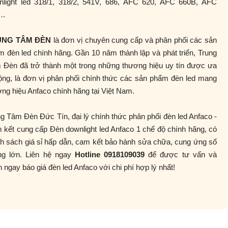
nlight led 318/1, 318/2, 541V, 686, AFC 620, AFC 660B, AFC
2…
UNG TÂM ĐÈN
là đơn vị chuyên cung cấp và phân phối các sản
 đèn led chính hãng. Gần 10 năm thành lập và phát triển, Trung
 Đèn đã trở thành một trong những thương hiệu uy tín được ưa
ộng, là đơn vị phân phối chính thức các sản phẩm đèn led mang
ng hiệu Anfaco chính hãng tại Việt Nam.
g Tâm Đèn Đức Tín, đại lý chính thức phân phối đèn led Anfaco -
kết cung cấp Đèn downlight led Anfaco 1 chế độ chính hãng, có
h sách giá sỉ hấp dẫn, cam kết bảo hành sửa chữa, cung ứng số
ng lớn. Liên hệ ngay
Hotline 0918109039
để được tư vấn và
 ngay báo giá đèn led Anfaco với chi phí hợp lý nhất!