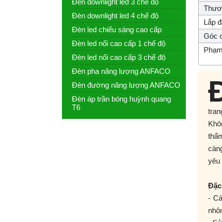
Đèn downlight led 3 chế độ
Thươn
Đèn downlight led 4 chế độ
Lắp đ
Đèn led chiếu sáng cao cấp
Góc c
Đèn led nổi cao cấp 1 chế độ
Phạm 
Đèn led nổi cao cấp 3 chế độ
Đèn pha năng lượng ANFACO
Đèn đường năng lượng ANFACO
Đèn áp trần bóng huỳnh quang
T6
tran
Khô
thẩm
càn
yêu 
Đặc
- C
nhôm