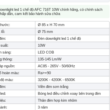
ownlight led 1 chế độ AFC 716T 10W chính hãng, có chính sách
ỉ hấp dẫn, cam kết bảo hành sửa chữa
thước:
Ø 85 x H 70 mm
 lỗ:
Ø 75 mm
đèn:
Đèn downlight led 1 chế độ
suất:
10W
n sáng:
LED COB
 thông:
135-145 Lm/W
áp nguồn:
AC85 - 265V - 50/60Hz
ố hoàn màu:
Ra>=90
 độ màu:
3200K - 4200K - 6500K
đèn:
Viền đèn sơn trắng
led:
Bóng led điều chỉnh xoay bên trong đèn
iệu:
Thân đèn hợp kim nhôm
ành:
3 năm