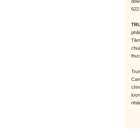
dow
62
TR
phẩm
Tâm
chu
thươ
Trun
Cam 
chín
lượ
nhận