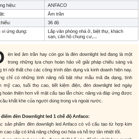
g hiệu:
ANFACO
ặt:
Âm trần
hiếu:
36 độ
vi ứng dụng:
Lắp văn phòng nhà ở, biệt thự, khách
sạn, căn hộ chung cư,...
Đ
èn led âm trần hay còn gọi là đèn downlight led đang là một
trong những lựa chọn hoàn hảo về giải pháp chiếu sáng và
g trí nội thất cho các công trình dân dụng và kinh doanh hiện nay.
ng chỉ có những tính năng nổi bật như mẫu mã đa dạng, tính
 mỹ cao, tuổi thọ cao, tiết kiệm điện, đèn downlight led ngày
g hoàn thiện hơn về mặt cấu tạo lẫn chức năng và đáp ứng được
cầu khắt khe của người dùng trong và ngoài nước.
 điểm đèn Downlight led 1 chế độ Anfaco:
ác sản phẩm đèn downligh led Anfaco có vỏ cấu tạo từ hợp kim
 cao cấp có khả năng chống oxi hóa và hỗ trợ tản nhiệt tốt.