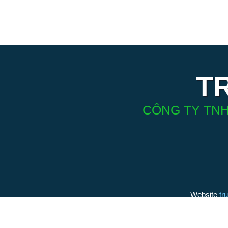
T
CÔNG TY TNH
Website
tr
(thương h
bởi Điện 