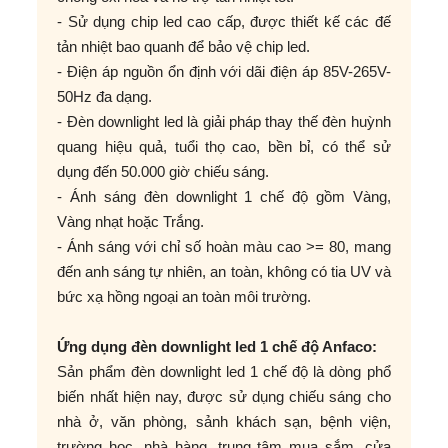
- Sử dụng chip led cao cấp, được thiết kế các đế
tản nhiệt bao quanh để bảo vệ chip led.
- Điện áp nguồn ổn định với dãi điện áp 85V-265V-
50Hz đa dạng.
- Đèn downlight led là giải pháp thay thế đèn huỳnh
quang hiệu quả, tuổi thọ cao, bền bỉ, có thể sử
dụng đến 50.000 giờ chiếu sáng.
- Ánh sáng đèn downlight 1 chế độ gồm Vàng,
Vàng nhạt hoặc Trắng.
- Ánh sáng với chỉ số hoàn màu cao >= 80, mang
đến anh sáng tự nhiên, an toàn, không có tia UV và
bức xạ hồng ngoại an toàn môi trường.
Ứng dụng đèn downlight led 1 chế độ Anfaco:
Sản phẩm đèn downlight led 1 chế độ là dòng phổ
biến nhất hiện nay, được sử dụng chiếu sáng cho
nhà ở, văn phòng, sảnh khách sạn, bệnh viện,
trường học, nhà hàng, trung tâm mua sắm, cửa