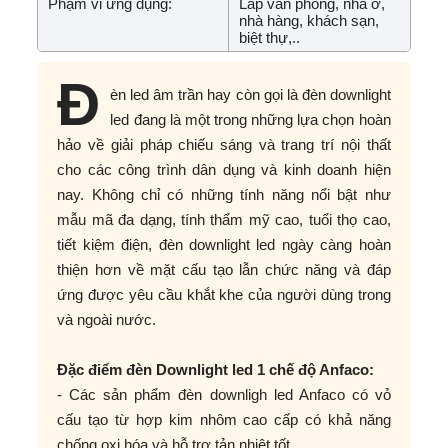
Phạm vi ứng dụng:
Lắp văn phòng, nhà ở,
nhà hàng, khách sạn,
biệt thự,..
Đ
èn led âm trần hay còn gọi là đèn downlight
led đang là một trong những lựa chọn hoàn
hảo về giải pháp chiếu sáng và trang trí nội thất
cho các công trình dân dụng và kinh doanh hiện
nay. Không chỉ có những tính năng nổi bật như
mẫu mã đa dạng, tính thẩm mỹ cao, tuổi thọ cao,
tiết kiệm điện, đèn downlight led ngày càng hoàn
thiện hơn về mặt cấu tạo lẫn chức năng và đáp
ứng được yêu cầu khắt khe của người dùng trong
và ngoài nước.
Đặc điểm đèn Downlight led 1 chế độ Anfaco:
- Các sản phẩm đèn downligh led Anfaco có vỏ
cấu tạo từ hợp kim nhôm cao cấp có khả năng
chống oxi hóa và hỗ trợ tản nhiệt tốt.