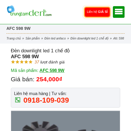
Liên hệ
GIÁ SỈ
AFC 598 9W
trang chủ
»
sản phẩm
»
đèn led anfaco
»
đèn downlight led 1 chế độ
»
afc 598 9w
Đèn downlight led 1 chế độ
AFC 598 9W
37
lượt đánh giá
Mã sản phẩm:
AFC 598 9W
Giá bán:
254,000₫
Liên hệ mua hàng | Tư vấn:
0918-109-039