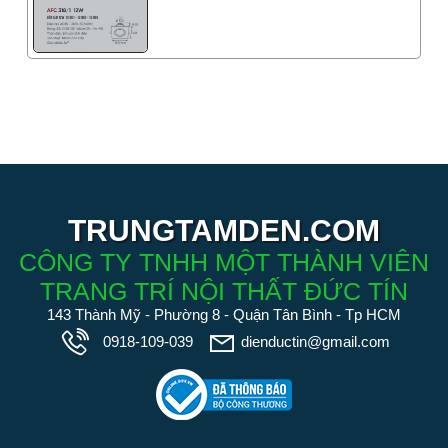
TRUNGTAMDEN.COM
CÔNG TY TNHH MỘT THÀNH VIÊN
TRANG TRÍ NỘI THẤT ĐỨC TÍN
143 Thành Mỹ - Phường 8 - Quận Tân Bình - Tp HCM
0918-109-039
dienductin@gmail.com