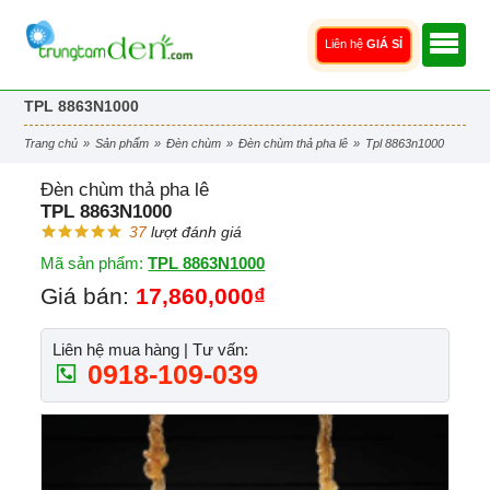
Liên hệ
GIÁ SỈ
TPL 8863N1000
trang chủ
»
sản phẩm
»
đèn chùm
»
đèn chùm thả pha lê
»
tpl 8863n1000
Đèn chùm thả pha lê
TPL 8863N1000
37
lượt đánh giá
Mã sản phẩm:
TPL 8863N1000
Giá bán:
17,860,000₫
Liên hệ mua hàng | Tư vấn:
0918-109-039