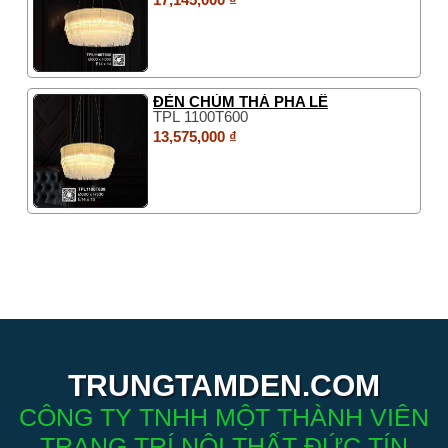
ĐÈN CHÙM THẢ PHA LÊ
TPL 1100T600
13,575,000 ₫
TRUNGTAMDEN.COM
CÔNG TY TNHH MỘT THÀNH VIÊN
TRANG TRÍ NỘI THẤT ĐỨC TÍN