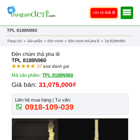
Liên hệ
GIÁ SỈ
TPL 8188N960
trang chủ
»
sản phẩm
»
đèn chùm
»
đèn chùm thả pha lê
»
tpl 8188n960
Đèn chùm thả pha lê
TPL 8188N960
37
lượt đánh giá
Mã sản phẩm:
TPL 8188N960
Giá bán:
31,075,000₫
Liên hệ mua hàng | Tư vấn:
0918-109-039