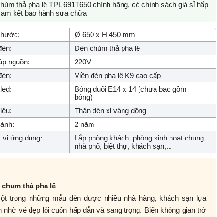
hùm thả pha lê TPL 691T650 chính hãng, có chính sách giá sỉ hấp
cam kết bảo hành sửa chữa
thước:
Ø 650 x H 450 mm
đèn:
Đèn chùm thả pha lê
áp nguồn:
220V
đèn:
Viền đèn pha lê K9 cao cấp
led:
Bóng đuôi E14 x 14 (chưa bao gồm
bóng)
iệu:
Thân đèn xi vàng đồng
ành:
2 năm
vi ứng dụng:
Lắp phòng khách, phòng sinh hoạt chung,
nhà phố, biệt thự, khách sạn,...
 chum thả pha lê
một trong những mẫu đèn được nhiều nhà hàng, khách sạn lựa
 nhờ vẻ đẹp lôi cuốn hấp dẫn và sang trọng. Biến không gian trở