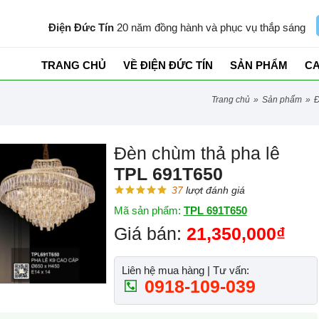
Điện Đức Tín
20 năm đồng hành và phục vụ thắp sáng
TRANG CHỦ
VỀ ĐIỆN ĐỨC TÍN
SẢN PHẨM
C
trang chủ
»
sản phẩm
»
Đèn chùm thả pha lê
TPL 691T650
37
lượt đánh giá
Mã sản phẩm:
TPL 691T650
Giá bán:
21,350,000₫
Liên hệ mua hàng | Tư vấn:
0918-109-039