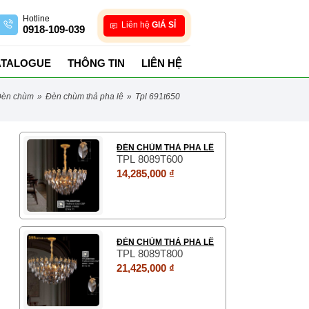
Hotline
Liên hệ
GIÁ SỈ
0918-109-039
ATALOGUE
THÔNG TIN
LIÊN HỆ
đèn chùm
»
đèn chùm thả pha lê
»
tpl 691t650
ĐÈN CHÙM THẢ PHA LÊ
TPL 8089T600
14,285,000 ₫
ĐÈN CHÙM THẢ PHA LÊ
TPL 8089T800
21,425,000 ₫