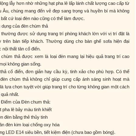
lộng lẫy hơn nhờ những hạt pha lê lấp lánh chất lượng cao cấp từ
u Âu, chúng mang đến vẻ đẹp sang trọng và huyền bí mà không
 bất cứ loại đèn nào cũng có thể làm được.
 dụng của đèn chùm thả
thường được sử dụng trang trí phòng khách lớn với vị trí đặt là
y trên bàn tiếp khách. Thường dùng cho bàn ghế sofa hiện đại
 nội thất tân cổ điển.
chùm thả được xem là loại đèn mang lại hiệu quả trang trí cao
mọi không gian sống.
thả cổ điển, đơn giản hay cầu kỳ, tinh xảo cho phù hợp. Có thể
, đèn chùm thả không chỉ giúp cung cấp ánh sáng sinh hoạt mà
là lựa chọn tuyệt vời giúp trang trí cho từng không gian một cách
 quả nhất.
 Điểm của Đèn chum thả:
̣t pha lê bảy màu tinh khiết
ền đèn bằng thẻ thủy tinh
ân đèn kim loại chống oxy hóa
́ng LED E14 siêu bền, tiết kiệm điện (chưa bao gồm bóng).