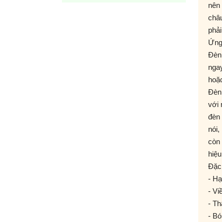
nên 
châ
phải
Ứng
Đèn 
nga
hoặc
Đèn 
với 
đèn 
nói
còn 
hiệu
Đặc
- Ha
- Vi
- Th
- Bo