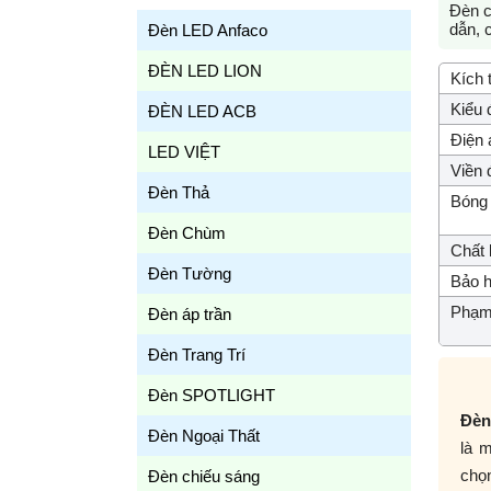
Đèn c
dẫn, 
Đèn LED Anfaco
ĐÈN LED LION
Kích 
Kiểu 
ĐÈN LED ACB
Điện 
LED VIỆT
Viền 
Đèn Thả
Bóng 
Đèn Chùm
Chất l
Đèn Tường
Bảo h
Phạm 
Đèn áp trần
Đèn Trang Trí
Đèn SPOTLIGHT
Đèn
Đèn Ngoại Thất
là 
chọn
Đèn chiếu sáng