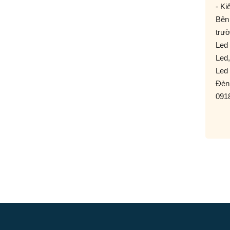
- Kiê
Bên
trườ
Led 
Led
Led 
Đèn 
091