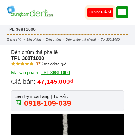
Liên hệ
GIÁ SỈ
TPL 368T1000
trang chủ
»
sản phẩm
»
đèn chùm
»
đèn chùm thả pha lê
»
tpl 368t1000
Đèn chùm thả pha lê
TPL 368T1000
37
lượt đánh giá
Mã sản phẩm:
TPL 368T1000
Giá bán:
47,145,000₫
Liên hệ mua hàng | Tư vấn:
0918-109-039