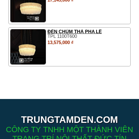
ĐÈN CHÙM THẢ PHA LÊ
TPL 1100T600
13,575,000 ₫
TRUNGTAMDEN.COM
CÔNG TY TNHH MỘT THÀNH VIÊN
TRANG TRÍ NỘI THẤT ĐỨC TÍN