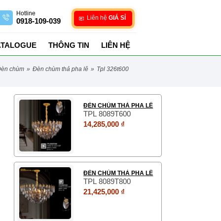
Hotline
Liên hệ
GIÁ SỈ
0918-109-039
ATALOGUE
THÔNG TIN
LIÊN HỆ
đèn chùm
»
đèn chùm thả pha lê
»
tpl 326t600
ĐÈN CHÙM THẢ PHA LÊ
TPL 8089T600
14,285,000 ₫
ĐÈN CHÙM THẢ PHA LÊ
TPL 8089T800
21,425,000 ₫