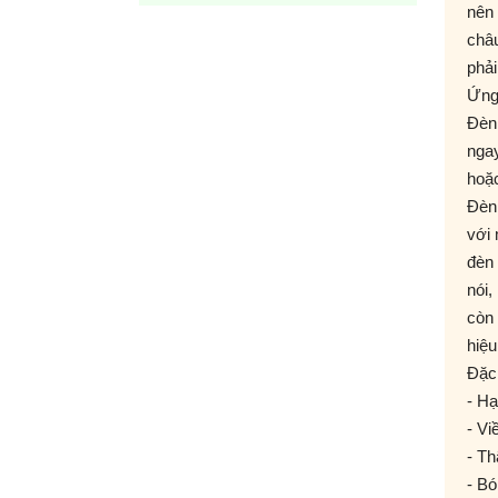
nên 
châ
phải
Ứng
Đèn 
nga
hoặc
Đèn 
với 
đèn 
nói
còn 
hiệu
Đặc
- Ha
- Vi
- Th
- Bo