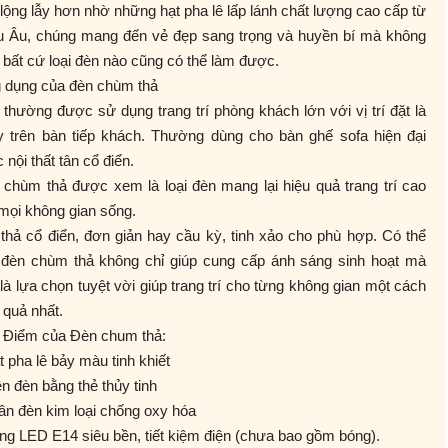
lộng lẫy hơn nhờ những hạt pha lê lấp lánh chất lượng cao cấp từ
u Âu, chúng mang đến vẻ đẹp sang trọng và huyền bí mà không
 bất cứ loại đèn nào cũng có thể làm được.
 dụng của đèn chùm thả
thường được sử dụng trang trí phòng khách lớn với vị trí đặt là
y trên bàn tiếp khách. Thường dùng cho bàn ghế sofa hiện đại
 nội thất tân cổ điển.
chùm thả được xem là loại đèn mang lại hiệu quả trang trí cao
mọi không gian sống.
thả cổ điển, đơn giản hay cầu kỳ, tinh xảo cho phù hợp. Có thể
, đèn chùm thả không chỉ giúp cung cấp ánh sáng sinh hoạt mà
là lựa chọn tuyệt vời giúp trang trí cho từng không gian một cách
 quả nhất.
 Điểm của Đèn chum thả:
̣t pha lê bảy màu tinh khiết
ền đèn bằng thẻ thủy tinh
ân đèn kim loại chống oxy hóa
́ng LED E14 siêu bền, tiết kiệm điện (chưa bao gồm bóng).