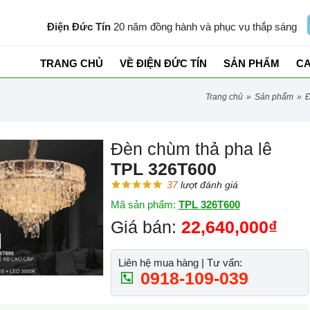
Điện Đức Tín
20 năm đồng hành và phục vụ thắp sáng
TRANG CHỦ
VỀ ĐIỆN ĐỨC TÍN
SẢN PHẨM
C
trang chủ
»
sản phẩm
»
Đèn chùm thả pha lê
TPL 326T600
37
lượt đánh giá
Mã sản phẩm:
TPL 326T600
Giá bán:
22,640,000₫
Liên hệ mua hàng | Tư vấn:
0918-109-039