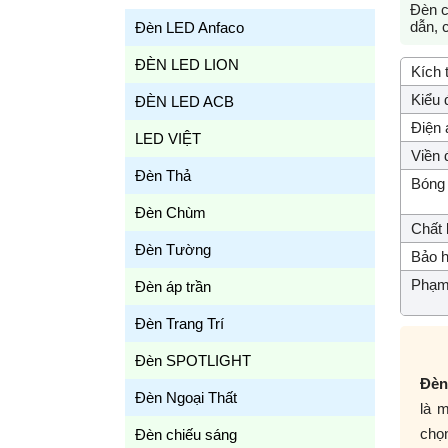
Đèn c
dẫn, 
Đèn LED Anfaco
ĐÈN LED LION
Kích 
Kiểu 
ĐÈN LED ACB
Điện 
LED VIỆT
Viền 
Đèn Thả
Bóng 
Đèn Chùm
Chất l
Đèn Tường
Bảo h
Phạm 
Đèn áp trần
Đèn Trang Trí
Đèn SPOTLIGHT
Đèn
Đèn Ngoại Thất
là 
chọn
Đèn chiếu sáng