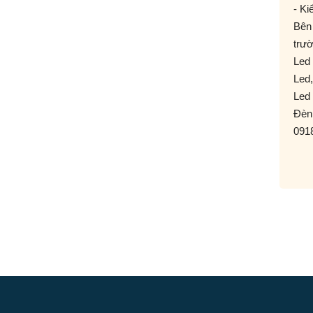
- Kiê
Bên
trườ
Led 
Led
Led 
Đèn 
091