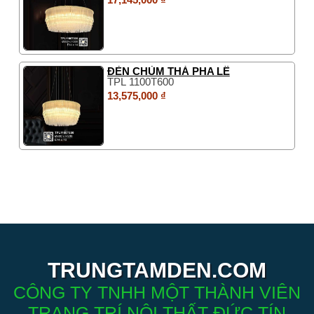
ĐÈN CHÙM THẢ PHA LÊ
TPL 1100T600
13,575,000 ₫
TRUNGTAMDEN.COM
CÔNG TY TNHH MỘT THÀNH VIÊN
TRANG TRÍ NỘI THẤT ĐỨC TÍN