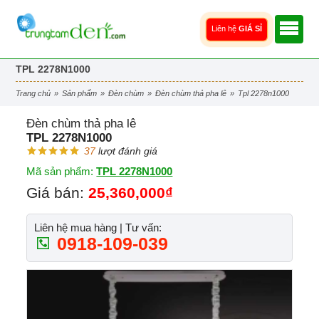
Liên hệ
GIÁ SỈ
TPL 2278N1000
trang chủ
»
sản phẩm
»
đèn chùm
»
đèn chùm thả pha lê
»
tpl 2278n1000
Đèn chùm thả pha lê
TPL 2278N1000
37
lượt đánh giá
Mã sản phẩm:
TPL 2278N1000
Giá bán:
25,360,000₫
Liên hệ mua hàng | Tư vấn:
0918-109-039