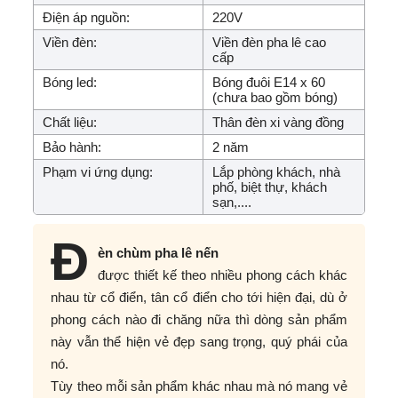
Điện áp nguồn:
220V
Viền đèn:
Viền đèn pha lê cao
cấp
Bóng led:
Bóng đuôi E14 x 60
(chưa bao gồm bóng)
Chất liệu:
Thân đèn xi vàng đồng
Bảo hành:
2 năm
Phạm vi ứng dụng:
Lắp phòng khách, nhà
phố, biệt thự, khách
sạn,....
Đ
èn chùm pha lê nến
được thiết kế theo nhiều phong cách khác
nhau từ cổ điển, tân cổ điển cho tới hiện đại, dù ở
phong cách nào đi chăng nữa thì dòng sản phẩm
này vẫn thể hiện vẻ đẹp sang trọng, quý phái của
nó.
Tùy theo mỗi sản phẩm khác nhau mà nó mang vẻ