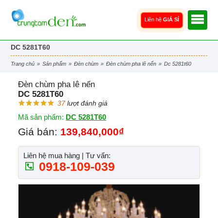
Liên hệ
GIÁ SỈ
DC 5281T60
trang chủ
»
sản phẩm
»
đèn chùm
»
đèn chùm pha lê nến
»
dc 5281t60
Đèn chùm pha lê nến
DC 5281T60
37
lượt đánh giá
Mã sản phẩm:
DC 5281T60
Giá bán:
139,840,000₫
Liên hệ mua hàng | Tư vấn:
0918-109-039