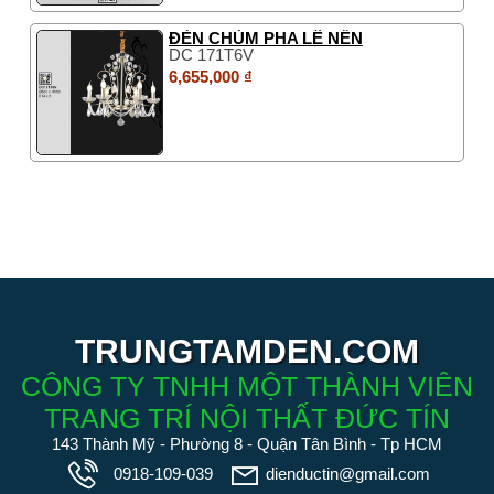
ĐÈN CHÙM PHA LÊ NẾN
DC 171T6V
6,655,000 ₫
TRUNGTAMDEN.COM
CÔNG TY TNHH MỘT THÀNH VIÊN
TRANG TRÍ NỘI THẤT ĐỨC TÍN
143 Thành Mỹ - Phường 8 - Quận Tân Bình - Tp HCM
0918-109-039
dienductin@gmail.com