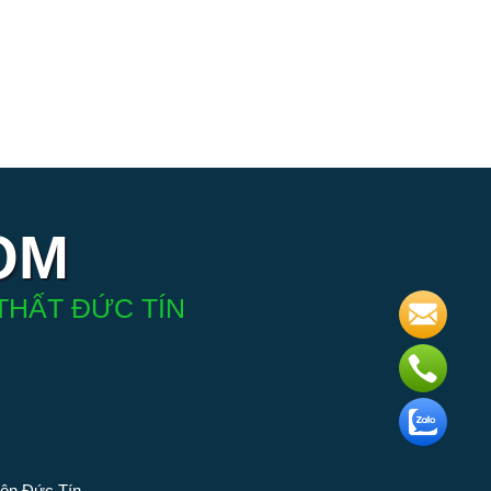
OM
THẤT ĐỨC TÍN
iện Đức Tín