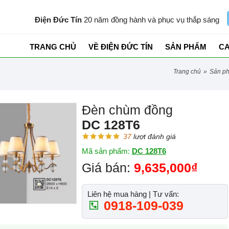
Điện Đức Tín
20 năm đồng hành và phục vụ thắp sáng
TRANG CHỦ
VỀ ĐIỆN ĐỨC TÍN
SẢN PHẨM
C
trang chủ
»
sản p
Đèn chùm đồng
DC 128T6
37
lượt đánh giá
Mã sản phẩm:
DC 128T6
Giá bán:
9,635,000₫
Liên hệ mua hàng | Tư vấn:
0918-109-039