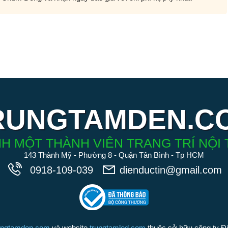
RUNGTAMDEN.C
H MỘT THÀNH VIÊN TRANG TRÍ NỘI 
143 Thành Mỹ - Phường 8 - Quận Tân Bình - Tp HCM
0918-109-039
dienductin@gmail.com
ungtamden.com
và website
trungtamled.com
thuộc sở hữu công ty Đ