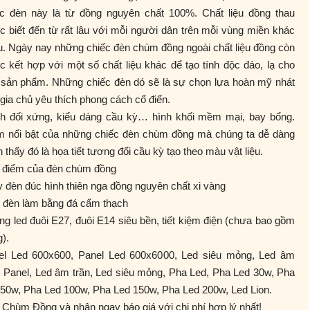
ếc đèn này là từ đồng nguyên chất 100%. Chất liệu đồng thau
 biết đến từ rất lâu với mỗi người dân trên mỗi vùng miền khác
. Ngày nay những chiếc đèn chùm đồng ngoài chất liệu đồng còn
 kết hợp với một số chất liệu khác để tạo tính độc đáo, lạ cho
 sản phẩm. Những chiếc đèn dó sẽ là sự chọn lựa hoàn mỹ nhát
gia chủ yêu thích phong cách cổ điển.
nh đối xứng, kiểu dáng cầu kỳ… hình khối mềm mại, bay bổng.
m nổi bật của những chiếc đèn chùm đồng mà chúng ta dễ dàng
 thấy đó là họa tiết tương đối cầu kỳ tạo theo màu vật liệu.
 điểm của đèn chùm đồng
y đèn đúc hình thiên nga đồng nguyên chất xi vàng
ế đèn làm bằng đá cẩm thạch
́ng led đuôi E27, đuôi E14 siêu bền, tiết kiệm điện (chưa bao gồm
).
el Led 600x600, Panel Led 600x6000, Led siêu mỏng, Led âm
, Panel, Led âm trần, Led siêu mỏng, Pha Led, Pha Led 30w, Pha
 50w, Pha Led 100w, Pha Led 150w, Pha Led 200w, Led Lion.
Chùm Đồng và nhận ngay báo giá với chi phí hợp lý nhất!