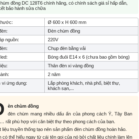
hùm đồng DC 128T6 chính hãng, có chính sách giá sỉ hấp dẫn,
ết bảo hành sửa chữa
thước:
Ø 600 x H 600 mm
đèn:
Đèn chùm đồng
áp nguồn:
220V
đèn:
Chụp đèn bằng vải
led:
Bóng đuôi E14 x 6 (chưa bao gồm bóng)
iệu:
Thân đèn xi vàng đồng
ành:
2 năm
vi ứng dụng:
Lắp phòng khách, nhà phố, biệt thự,
khách sạn,...
Đ
èn chùm đồng
đèn chùm mang nhiều dấu ấn của phong cách Ý, Tây Ban
 rất phù hợp với căn biệt thự theo phong cách của bạn.
 liệu truyền thống tạo nên sản phẩm đèn chùm đồng hoàn hảo.
 có thể hiểu ngay từ cái tên gọi của nó bởi chất liệu chính làm lên