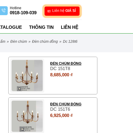
Hotline
Liên hệ
GIÁ SỈ
0918-109-039
ATALOGUE
THÔNG TIN
LIÊN HỆ
hẩm
»
đèn chùm
»
đèn chùm đồng
»
dc 128t6
ĐÈN CHÙM ĐỒNG
DC 151T8
8,685,000 ₫
ĐÈN CHÙM ĐỒNG
DC 151T6
6,925,000 ₫