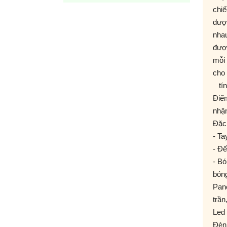
chi
được
nhau
được
mỗi
cho 
tí
Điể
nhận
Đặc
- Ta
- Đ
- Bo
bóng
Pan
trần
Led
Đèn 