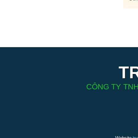
T
CÔNG TY TNH
Website
tr