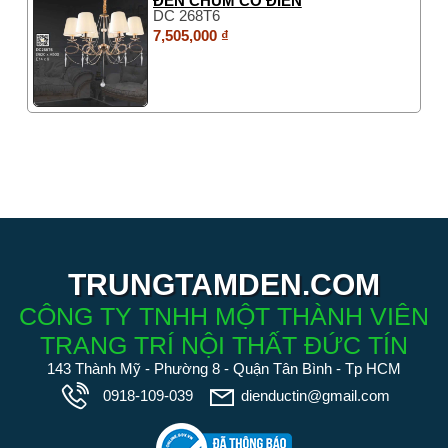
ĐÈN CHÙM CỔ ĐIỂN
DC 268T6
7,505,000 ₫
TRUNGTAMDEN.COM
CÔNG TY TNHH MỘT THÀNH VIÊN
TRANG TRÍ NỘI THẤT ĐỨC TÍN
143 Thành Mỹ - Phường 8 - Quận Tân Bình - Tp HCM
0918-109-039
dienductin@gmail.com