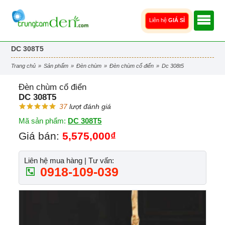
Liên hệ
GIÁ SỈ
DC 308T5
trang chủ
»
sản phẩm
»
đèn chùm
»
đèn chùm cổ điển
»
dc 308t5
Đèn chùm cổ điển
DC 308T5
37
lượt đánh giá
Mã sản phẩm:
DC 308T5
Giá bán:
5,575,000₫
Liên hệ mua hàng | Tư vấn:
0918-109-039