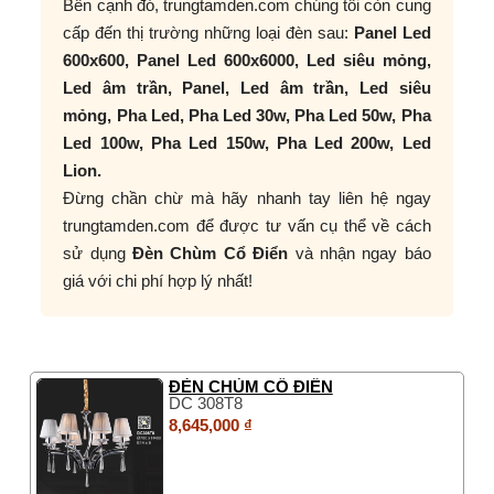
Bên cạnh đó, trungtamden.com chúng tôi còn cung
cấp đến thị trường những loại đèn sau:
Panel Led
600x600, Panel Led 600x6000, Led siêu mỏng,
Led âm trần, Panel, Led âm trần, Led siêu
mỏng, Pha Led, Pha Led 30w, Pha Led 50w, Pha
Led 100w, Pha Led 150w, Pha Led 200w, Led
Lion.
Đừng chần chừ mà hãy nhanh tay liên hệ ngay
trungtamden.com để được tư vấn cụ thể về cách
sử dụng
Đèn Chùm Cổ Điển
và nhận ngay báo
giá với chi phí hợp lý nhất!
ĐÈN CHÙM CỔ ĐIỂN
DC 308T8
8,645,000 ₫