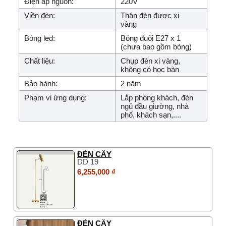
Điện áp nguồn:
220V
Viền đèn:
Thân đèn được xi
vàng
Bóng led:
Bóng đuôi E27 x 1
(chưa bao gồm bóng)
Chất liệu:
Chụp đèn xi vàng,
không có học bàn
Bảo hành:
2 năm
Phạm vi ứng dụng:
Lắp phòng khách, đèn
ngủ đầu giường, nhà
phố, khách sạn,....
ĐÈN CÂY
DD 19
6,255,000 ₫
ĐÈN CÂY