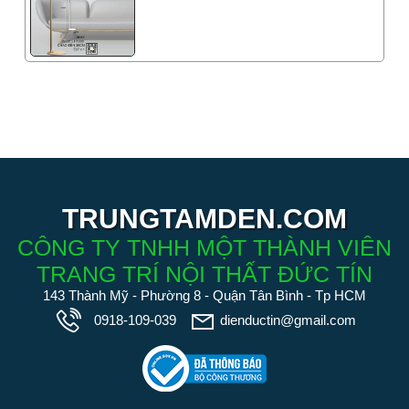
TRUNGTAMDEN.COM
CÔNG TY TNHH MỘT THÀNH VIÊN
TRANG TRÍ NỘI THẤT ĐỨC TÍN
143 Thành Mỹ - Phường 8 - Quận Tân Bình - Tp HCM
0918-109-039
dienductin@gmail.com