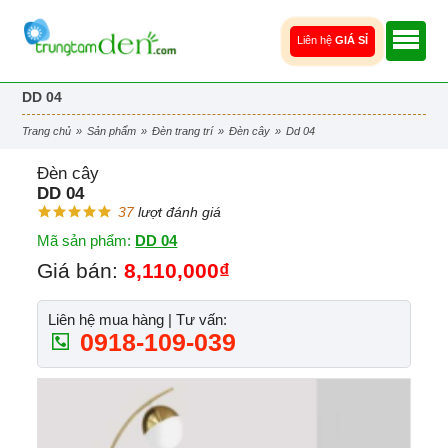
Liên hệ
GIÁ SỈ
DD 04
trang chủ
»
sản phẩm
»
đèn trang trí
»
đèn cây
»
dd 04
Đèn cây
DD 04
37
lượt đánh giá
Mã sản phẩm:
DD 04
Giá bán:
8,110,000₫
Liên hệ mua hàng | Tư vấn:
0918-109-039