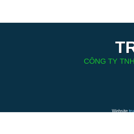
T
CÔNG TY TNH
Website
tr
(thương h
bởi Điện 