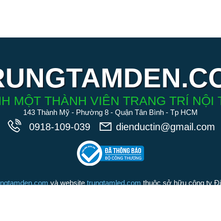
RUNGTAMDEN.C
H MỘT THÀNH VIÊN TRANG TRÍ NỘI 
143 Thành Mỹ - Phường 8 - Quận Tân Bình - Tp HCM
0918-109-039
dienductin@gmail.com
ungtamden.com
và website
trungtamled.com
thuộc sở hữu công ty Đ
iệu tồn tại suốt 20 năm qua). Chúng tôi cam kết các sản phẩm được
Đức Tín là những sản phẩm chính hãng, chất lượng hàng đầu trong 
Chúng tôi nói không với hàng nhái hàng giả kém chất lượng.