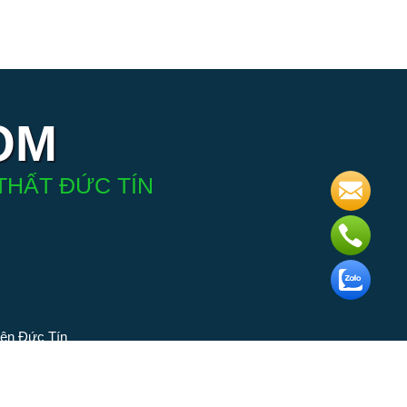
OM
THẤT ĐỨC TÍN
iện Đức Tín
 phân phối
ngành đèn.