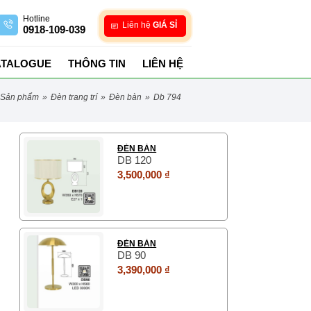
Hotline
Liên hệ
GIÁ SỈ
0918-109-039
ATALOGUE
THÔNG TIN
LIÊN HỆ
sản phẩm
»
đèn trang trí
»
đèn bàn
»
db 794
ĐÈN BÀN
DB 120
3,500,000 ₫
ĐÈN BÀN
DB 90
3,390,000 ₫