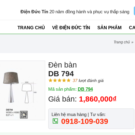
Điện Đức Tín
20 năm đồng hành và phục vụ thắp sáng
TRANG CHỦ
VỀ ĐIỆN ĐỨC TÍN
SẢN PHẨM
C
trang chủ
»
Đèn bàn
DB 794
37
lượt đánh giá
Mã sản phẩm:
DB 794
Giá bán:
1,860,000₫
Liên hệ mua hàng | Tư vấn:
0918-109-039