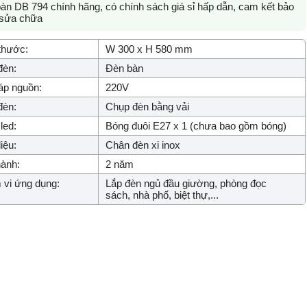
àn DB 794 chính hãng, có chính sách giá sỉ hấp dẫn, cam kết bảo
 sửa chữa
thước:
W 300 x H 580 mm
đèn:
Đèn bàn
áp nguồn:
220V
đèn:
Chụp đèn bằng vải
led:
Bóng đuôi E27 x 1 (chưa bao gồm bóng)
iệu:
Chân đèn xi inox
ành:
2 năm
vi ứng dụng:
Lắp đèn ngủ đầu giường, phòng đọc
sách, nhà phố, biệt thự,...